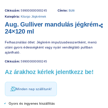
Cikkszám:
599000000000245
Címke:
Büfé
Kategória:
Kilargo Jégkrémek
Aug. Gulliver mandulás jégkrém
24×120 ml
Felhasználási ötlet: Jégkrém impulzusdesszertként, menü
utáni gyors édességként vagy nyári vendéglátó pultban
ajánlható.
Cikkszám:
599000000000245
Az árakhoz kérlek jelentkezz be!
Minden nap szállítunk!
Gyors és ingyenes kiszállítás