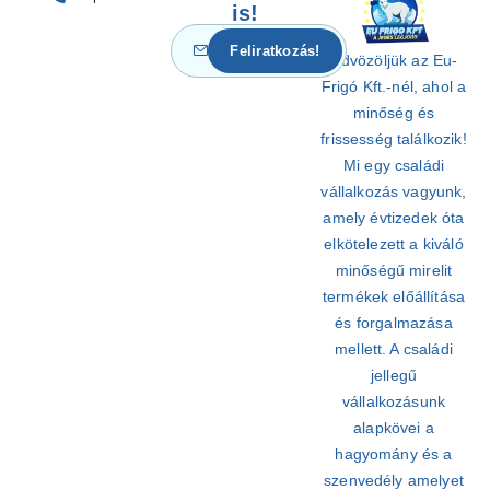
is!
Üdvözöljük az Eu-
Frigó Kft.-nél, ahol a
minőség és
frissesség találkozik!
Mi egy családi
vállalkozás vagyunk,
amely évtizedek óta
elkötelezett a kiváló
minőségű mirelit
termékek előállítása
és forgalmazása
mellett. A családi
jellegű
vállalkozásunk
alapkövei a
hagyomány és a
szenvedély amelyet