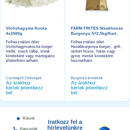
Vöröshagyma Kocka
FARM FRITES Steakhouse
4x2500g
Burgonya 5×2,5kg/kart.
Felhasználási ötlet:
Felhasználási ötlet:
Vöröshagymakocka burger
Hasábburgonya burger-, grill-,
mellé, snack tálba, steak
rántott húsos, halas vagy
köreteként vagy mártogatós
gyros menük köreteként
előételként adható.
használható.
Csomagolt Zöldségek
Burgonya termékek
Az árakhoz
Az árakhoz
kérlek jelentkezz
kérlek jelentkezz
be!
be!
Rólunk
Iratkozz fel a
hírlevelünkre
Kapcsolat