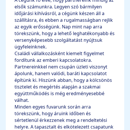
A cégünk fő elve, hogy partnereink mindig az
elsők számunkra. Legyen szó bármilyen
időjárási kihívásról, a cégünk készen áll a
szállításra, és ebben a rugalmasságban rejlik
az egyik erősségünk. Nap mint nap arra
törekszünk, hogy a lehető leghatékonyabb és
versenyképesebb szolgáltatást nyújtsuk
ügyfeleinknek.
Családi vállalkozásként kiemelt figyelmet
fordítunk az emberi kapcsolatokra.
Partnereinkkel nem csupán üzleti viszonyt
ápolunk, hanem valódi, baráti kapcsolatot
építünk ki. Hiszünk abban, hogy a kölcsönös
tisztelet és megértés alapján a szakmai
együttműködés is még eredményesebbé
válhat.
Minden egyes fuvarunk során arra
törekszünk, hogy áruink időben és
sértetlenül érkezzenek meg a rendeltetési
helyre. A tapasztalt és elkötelezett csapatunk