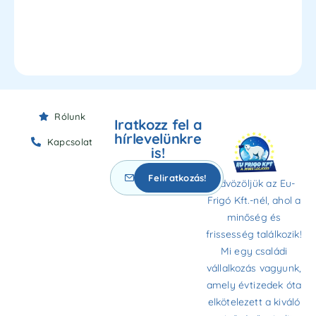
Rólunk
Iratkozz fel a
hírlevelünkre
Kapcsolat
is!
Üdvözöljük az Eu-
Frigó Kft.-nél, ahol a
minőség és
frissesség találkozik!
Mi egy családi
vállalkozás vagyunk,
amely évtizedek óta
elkötelezett a kiváló