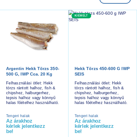
KIEMELT
Argentin Hekk Törzs 350-
Hekk Törzs 450-600 G IWP
500 G, IWP Cca. 20 Kg
SEIS
Felhasználási ötlet: Hekk
Felhasználási ötlet: Hekk
törzs rántott halhoz, fish &
törzs rántott halhoz, fish &
chipshez, halburgerhez,
chipshez, halburgerhez,
tepsis halhoz vagy könnyű
tepsis halhoz vagy könnyű
halas főételhez használható.
halas főételhez használható.
Tengeri halak
Tengeri halak
Az árakhoz
Az árakhoz
kérlek jelentkezz
kérlek jelentkezz
be!
be!