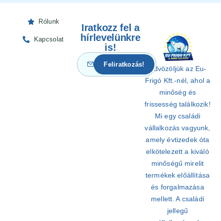
Rólunk
Iratkozz fel a
hírlevelünkre
Kapcsolat
is!
Üdvözöljük az Eu-
Frigó Kft.-nél, ahol a
minőség és
frissesség találkozik!
Mi egy családi
vállalkozás vagyunk,
amely évtizedek óta
elkötelezett a kiváló
minőségű mirelit
termékek előállítása
és forgalmazása
mellett. A családi
jellegű