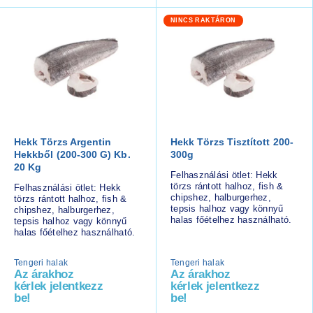
NINCS RAKTÁRON
Hekk Törzs Argentin
Hekk Törzs Tisztított 200-
Hekkből (200-300 G) Kb.
300g
20 Kg
Felhasználási ötlet: Hekk
törzs rántott halhoz, fish &
Felhasználási ötlet: Hekk
chipshez, halburgerhez,
törzs rántott halhoz, fish &
tepsis halhoz vagy könnyű
chipshez, halburgerhez,
halas főételhez használható.
tepsis halhoz vagy könnyű
halas főételhez használható.
Tengeri halak
Tengeri halak
Az árakhoz
Az árakhoz
kérlek jelentkezz
kérlek jelentkezz
be!
be!