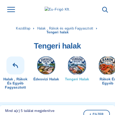
Kezdőlap
Halak , Rákok és egyéb Fagyasztott
Tengeri halak
Tengeri halak
Halak , Rákok
Édesvizi Halak
Tengeri Halak
Rákok É
És Egyéb
Egyéb
Fagyasztott
Mind a(z) 5 találat megjelenítve
FILTER