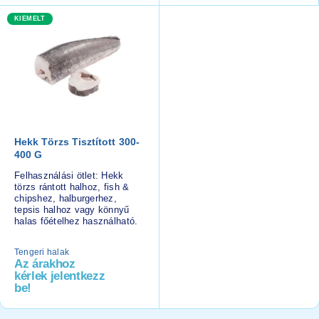
KIEMELT
Hekk Törzs Tisztított 300-
400 G
Felhasználási ötlet: Hekk
törzs rántott halhoz, fish &
chipshez, halburgerhez,
tepsis halhoz vagy könnyű
halas főételhez használható.
Tengeri halak
Az árakhoz
kérlek jelentkezz
be!