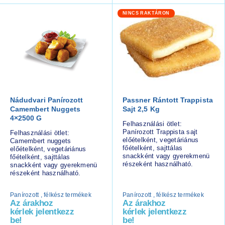
NINCS RAKTÁRON
Nádudvari Panírozott
Passner Rántott Trappista
Camembert Nuggets
Sajt 2,5 Kg
4×2500 G
Felhasználási ötlet:
Panírozott Trappista sajt
Felhasználási ötlet:
előételként, vegetáriánus
Camembert nuggets
főételként, sajttálas
előételként, vegetáriánus
snackként vagy gyerekmenü
főételként, sajttálas
részeként használható.
snackként vagy gyerekmenü
részeként használható.
Panírozott , félkész termékek
Panírozott , félkész termékek
Az árakhoz
Az árakhoz
kérlek jelentkezz
kérlek jelentkezz
be!
be!