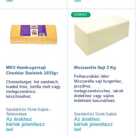
be!
be!
KIEMELT
MKV Hambugersajt
Mozzarella Sajt 3 Kg
Cheddar Szeletek 1033gr
Felhasználási ötlet:
Mozzarella sajt burgerhez,
Cheeseburger, hot sandwich,
pizzához,
loaded fries, tortilla melt vagy
melegszendvicshez, rakott
melegszendvics
ételekhez vagy sajtos
készítéséhez.
feltétként használható.
Szeletelt és Tömb Sajtok
Tejtermékek
Szeletelt és Tömb Sajtok
Az árakhoz
Az árakhoz
kérlek jelentkezz
kérlek jelentkezz
be!
be!