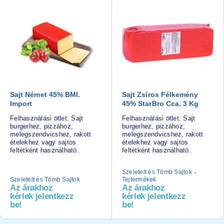
Sajt Német 45% BMI.
Sajt Zsíros Félkemény
Import
45% StarBro Cca. 3 Kg
Felhasználási ötlet: Sajt
Felhasználási ötlet: Sajt
burgerhez, pizzához,
burgerhez, pizzához,
melegszendvicshez, rakott
melegszendvicshez, rakott
ételekhez vagy sajtos
ételekhez vagy sajtos
feltétként használható.
feltétként használható.
Szeletelt és Tömb Sajtok
Szeletelt és Tömb Sajtok
Tejtermékek
Az árakhoz
Az árakhoz
kérlek jelentkezz
kérlek jelentkezz
be!
be!