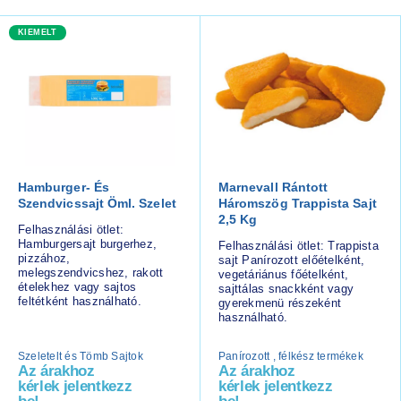
KIEMELT
Hamburger- És
Marnevall Rántott
Szendvicssajt Öml. Szelet
Háromszög Trappista Sajt
2,5 Kg
Felhasználási ötlet:
Hamburgersajt burgerhez,
Felhasználási ötlet: Trappista
pizzához,
sajt Panírozott előételként,
melegszendvicshez, rakott
vegetáriánus főételként,
ételekhez vagy sajtos
sajttálas snackként vagy
feltétként használható.
gyerekmenü részeként
használható.
Szeletelt és Tömb Sajtok
Panírozott , félkész termékek
Az árakhoz
Az árakhoz
kérlek jelentkezz
kérlek jelentkezz