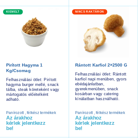
KIEMELT
NINCS RAKTÁRON
Pirított Hagyma 1
Rántott Karfiol 2×2500 G
Kg/csomag
Felhasználási ötlet: Rántott
karfiol napi menüben, gyors
Felhasználási ötlet: Pirított
ebédajánlatban,
hagyma burger mellé, snack
gyerekmenüben, snack
tálba, steak köreteként vagy
kosárban vagy catering
mártogatós előételként
kínálatban használható.
adható.
Panírozott , félkész termékek
Panírozott , félkész termékek
Az árakhoz
Az árakhoz
kérlek jelentkezz
kérlek jelentkezz
be!
be!