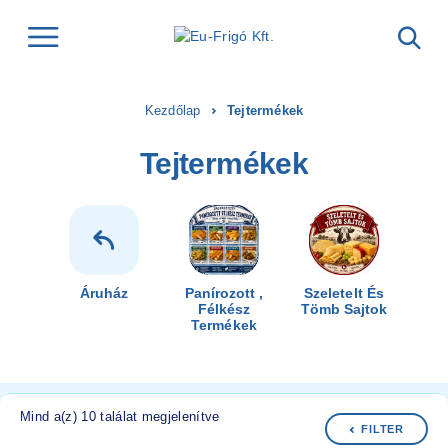
Kezdőlap
Tejtermékek
Tejtermékek
Áruház
Panírozott ,
Szeletelt És
Félkész
Tömb Sajtok
Termékek
Mind a(z) 10 találat megjelenítve
FILTER