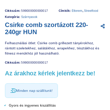
Cikkszám:
599000000000017
Címkék:
Étterem
,
Streetfood
Kategória:
Szárnyasok
Csirke comb szortázott 220-
240gr HUN
Felhasználási ötlet: Csirke comb grillezett tányérokhoz,
rántott szeletekhez, salátákhoz, wrapekhez, tésztákhoz és
fitnesz menükhöz jól használható.
Cikkszám:
599000000000017
Az árakhoz kérlek jelentkezz be!
Minden nap szállítunk!
Gyors és ingyenes kiszállítás