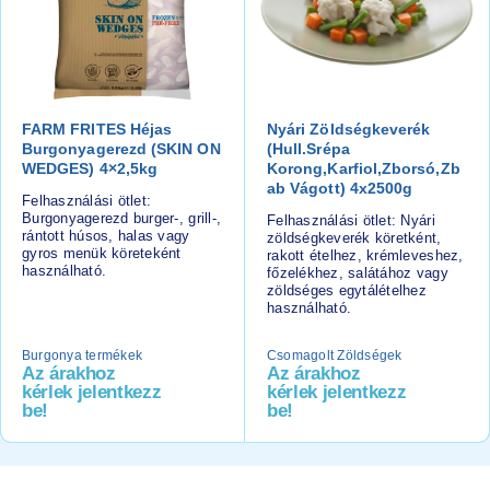
FARM FRITES Héjas
Nyári Zöldségkeverék
Burgonyagerezd (SKIN ON
(hull.srépa
WEDGES) 4×2,5kg
Korong,karfiol,zborsó,zb
Ab Vágott) 4x2500g
Felhasználási ötlet:
Burgonyagerezd burger-, grill-,
Felhasználási ötlet: Nyári
rántott húsos, halas vagy
zöldségkeverék köretként,
gyros menük köreteként
rakott ételhez, krémleveshez,
használható.
főzelékhez, salátához vagy
zöldséges egytálételhez
használható.
Burgonya termékek
Csomagolt Zöldségek
Az árakhoz
Az árakhoz
kérlek jelentkezz
kérlek jelentkezz
be!
be!