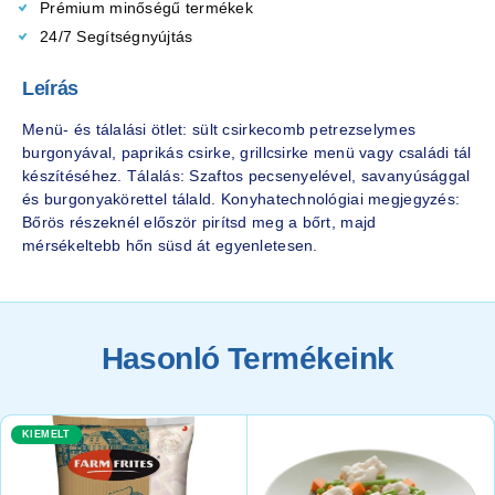
Prémium minőségű termékek
24/7 Segítségnyújtás
Leírás
Menü- és tálalási ötlet: sült csirkecomb petrezselymes
burgonyával, paprikás csirke, grillcsirke menü vagy családi tál
készítéséhez. Tálalás: Szaftos pecsenyelével, savanyúsággal
és burgonyakörettel tálald. Konyhatechnológiai megjegyzés:
Bőrös részeknél először pirítsd meg a bőrt, majd
mérsékeltebb hőn süsd át egyenletesen.
Hasonló Termékeink
KIEMELT