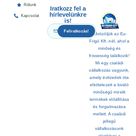
Rólunk
Iratkozz fel a
hírlevelünkre
Kapcsolat
is!
Üdvözöljük az Eu-
Frigó Kft.-nél, ahol a
minőség és
frissesség találkozik!
Mi egy családi
vállalkozás vagyunk,
amely évtizedek óta
elkötelezett a kiváló
minőségű mirelit
termékek előállítása
és forgalmazása
mellett. A családi
jellegű
vállalkozásunk
alapkövei a