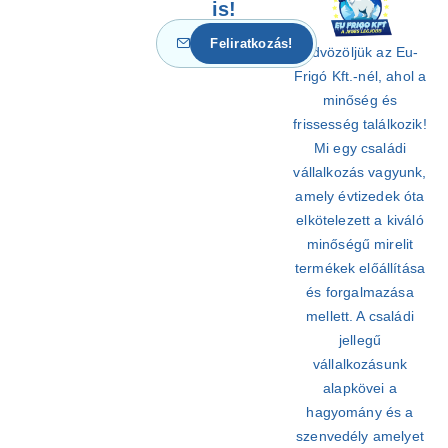
is!
Üdvözöljük az Eu-
Frigó Kft.-nél, ahol a
minőség és
frissesség találkozik!
Mi egy családi
vállalkozás vagyunk,
amely évtizedek óta
elkötelezett a kiváló
minőségű mirelit
termékek előállítása
és forgalmazása
mellett. A családi
jellegű
vállalkozásunk
alapkövei a
hagyomány és a
szenvedély amelyet