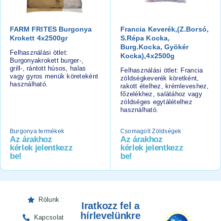
FARM FRITES Burgonya
Francia Keverék,(z.borsó,
Krokett 4x2500gr
S.répa Kocka,
Burg.kocka, Gyökér
Felhasználási ötlet:
Kocka),4x2500g
Burgonyakrokett burger-,
grill-, rántott húsos, halas
Felhasználási ötlet: Francia
vagy gyros menük köreteként
zöldségkeverék köretként,
használható.
rakott ételhez, krémleveshez,
főzelékhez, salátához vagy
zöldséges egytálételhez
használható.
Burgonya termékek
Csomagolt Zöldségek
Az árakhoz
Az árakhoz
kérlek jelentkezz
kérlek jelentkezz
be!
be!
Rólunk
Iratkozz fel a
hírlevelünkre
Kapcsolat