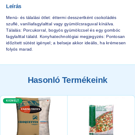
Leírás
Menü- és tálalási ötlet: éttermi desszertként csokoládés
szuflé, vaníliafagylalttal vagy gyümölcsraguval kínálva.
Tálalás: Porcukorral, bogyós gyümölccsel és egy gombóc
fagylalttal tálald. Konyhatechnológiai megjegyzés: Pontosan
időzített sütést igényel; a belseje akkor ideális, ha krémesen
folyós marad.
Hasonló Termékeink
KIEMELT