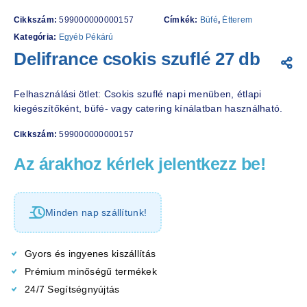
Cikkszám:
599000000000157
Címkék:
Büfé
,
Étterem
Kategória:
Egyéb Pékárú
Delifrance csokis szuflé 27 db
Felhasználási ötlet: Csokis szuflé napi menüben, étlapi
kiegészítőként, büfé- vagy catering kínálatban használható.
Cikkszám:
599000000000157
Az árakhoz kérlek jelentkezz be!
Minden nap szállítunk!
Gyors és ingyenes kiszállítás
Prémium minőségű termékek
24/7 Segítségnyújtás