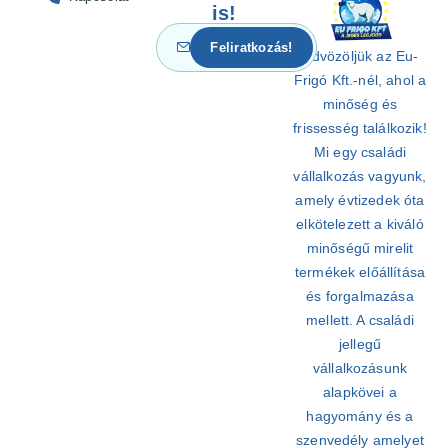
is!
Üdvözöljük az Eu-
Frigó Kft.-nél, ahol a
minőség és
frissesség találkozik!
Mi egy családi
vállalkozás vagyunk,
amely évtizedek óta
elkötelezett a kiváló
minőségű mirelit
termékek előállítása
és forgalmazása
mellett. A családi
jellegű
vállalkozásunk
alapkövei a
hagyomány és a
szenvedély amelyet