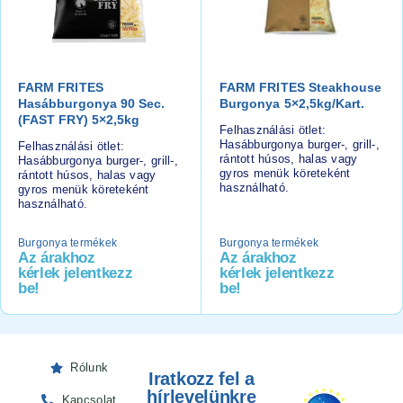
FARM FRITES
FARM FRITES Steakhouse
Hasábburgonya 90 Sec.
Burgonya 5×2,5kg/kart.
(FAST FRY) 5×2,5kg
Felhasználási ötlet:
Hasábburgonya burger-, grill-,
Felhasználási ötlet:
rántott húsos, halas vagy
Hasábburgonya burger-, grill-,
gyros menük köreteként
rántott húsos, halas vagy
használható.
gyros menük köreteként
használható.
Burgonya termékek
Burgonya termékek
Az árakhoz
Az árakhoz
kérlek jelentkezz
kérlek jelentkezz
be!
be!
Rólunk
Iratkozz fel a
hírlevelünkre
Kapcsolat