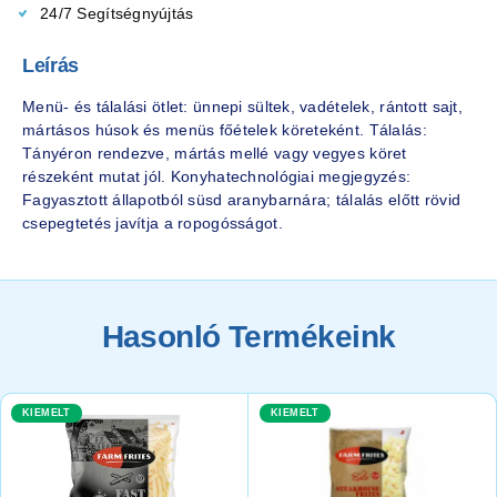
24/7 Segítségnyújtás
Leírás
Menü- és tálalási ötlet: ünnepi sültek, vadételek, rántott sajt,
mártásos húsok és menüs főételek köreteként. Tálalás:
Tányéron rendezve, mártás mellé vagy vegyes köret
részeként mutat jól. Konyhatechnológiai megjegyzés:
Fagyasztott állapotból süsd aranybarnára; tálalás előtt rövid
csepegtetés javítja a ropogósságot.
Hasonló Termékeink
KIEMELT
KIEMELT