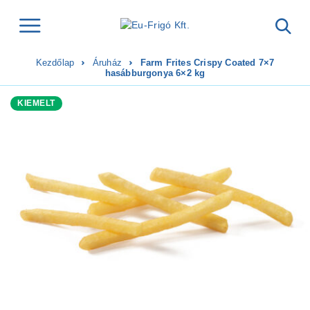
Kezdőlap
Áruház
Farm Frites Crispy Coated 7×7
hasábburgonya 6×2 kg
KIEMELT