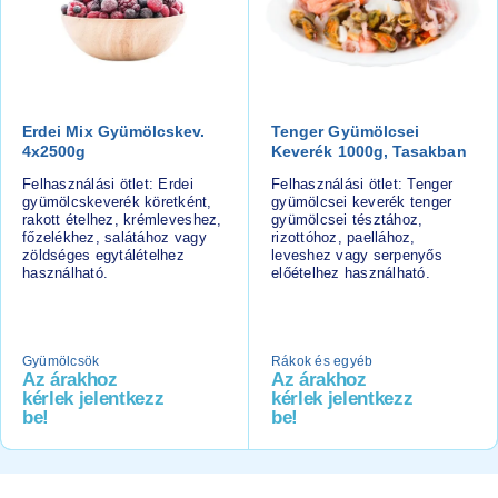
Erdei Mix Gyümölcskev.
Tenger Gyümölcsei
4x2500g
Keverék 1000g, Tasakban
Felhasználási ötlet: Erdei
Felhasználási ötlet: Tenger
gyümölcskeverék köretként,
gyümölcsei keverék tenger
rakott ételhez, krémleveshez,
gyümölcsei tésztához,
főzelékhez, salátához vagy
rizottóhoz, paellához,
zöldséges egytálételhez
leveshez vagy serpenyős
használható.
előételhez használható.
Gyümölcsök
Rákok és egyéb
Az árakhoz
Az árakhoz
kérlek jelentkezz
kérlek jelentkezz
be!
be!