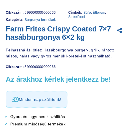
Cikkszám:
599000000000066
Címkék:
Büfé
,
Étterem
,
Streetfood
Kategória:
Burgonya termékek
Farm Frites Crispy Coated 7×7
hasábburgonya 6×2 kg
Felhasználási ötlet: Hasábburgonya burger-, grill-, rántott
húsos, halas vagy gyros menük köreteként használható.
Cikkszám:
599000000000066
Az árakhoz kérlek jelentkezz be!
Minden nap szállítunk!
Gyors és ingyenes kiszállítás
Prémium minőségű termékek