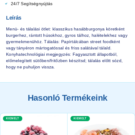
24/7 Segítségnyújtás
Leírás
Menü- és tálalási ötlet: klasszikus hasábburgonya köretként
burgerhez, rántott húsokhoz, gyros tálhoz, halételekhez vagy
gyermekmenühöz. Tálalás: Papírtálcában street foodként
vagy tányéron mártogatóssal és friss salátával tálald.
Konyhatechnológiai megjegyzés: Fagyasztott állapotból,
előmelegített sütőben/fritőzben készítsd; tálalás előtt sózd,
hogy ne puhuljon vissza.
Hasonló Termékeink
KIEMELT
KIEMELT