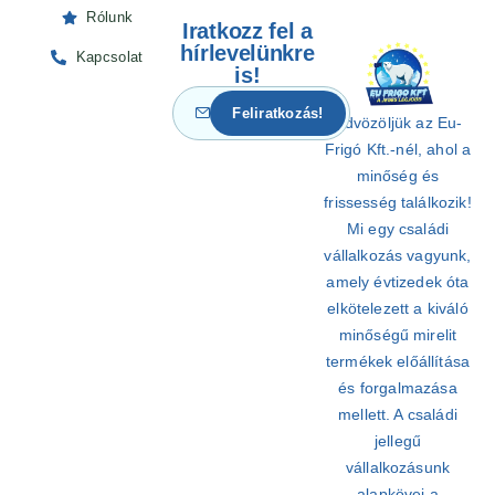
Rólunk
Iratkozz fel a
hírlevelünkre
Kapcsolat
is!
Üdvözöljük az Eu-
Frigó Kft.-nél, ahol a
minőség és
frissesség találkozik!
Mi egy családi
vállalkozás vagyunk,
amely évtizedek óta
elkötelezett a kiváló
minőségű mirelit
termékek előállítása
és forgalmazása
mellett. A családi
jellegű
vállalkozásunk
alapkövei a