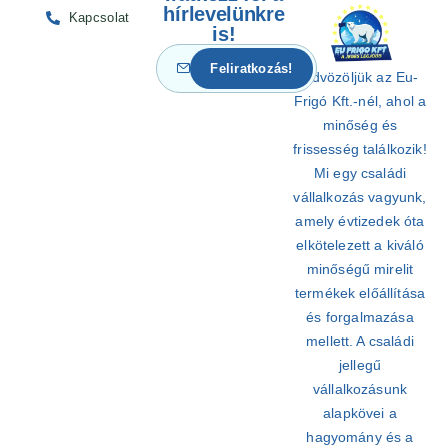
hírlevelünkre
Kapcsolat
is!
Üdvözöljük az Eu-
Frigó Kft.-nél, ahol a
minőség és
frissesség találkozik!
Mi egy családi
vállalkozás vagyunk,
amely évtizedek óta
elkötelezett a kiváló
minőségű mirelit
termékek előállítása
és forgalmazása
mellett. A családi
jellegű
vállalkozásunk
alapkövei a
hagyomány és a