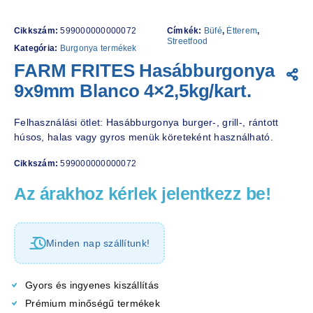
Cikkszám:
599000000000072
Címkék:
Büfé
,
Étterem
,
Streetfood
Kategória:
Burgonya termékek
FARM FRITES Hasábburgonya
9x9mm Blanco 4×2,5kg/kart.
Felhasználási ötlet: Hasábburgonya burger-, grill-, rántott
húsos, halas vagy gyros menük köreteként használható.
Cikkszám:
599000000000072
Az árakhoz kérlek jelentkezz be!
Minden nap szállítunk!
Gyors és ingyenes kiszállítás
Prémium minőségű termékek