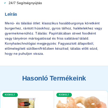
24/7 Segítségnyújtás
Leírás
Menü- és tálalási ötlet: klasszikus hasábburgonya köretként
burgerhez, rántott húsokhoz, gyros tálhoz, halételekhez vagy
gyermekmenühöz. Tálalás: Papírtálcában street foodként
vagy tányéron mártogatóssal és friss salátával tálald.
Konyhatechnológiai megjegyzés: Fagyasztott állapotból,
előmelegített sütőben/fritőzben készítsd; tálalás előtt sózd,
hogy ne puhuljon vissza.
Hasonló Termékeink
KIEMELT
KIEMELT