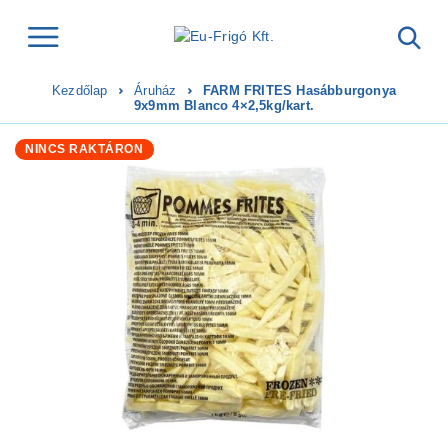
Kezdőlap
Áruház
FARM FRITES Hasábburgonya
9x9mm Blanco 4×2,5kg/kart.
NINCS RAKTÁRON