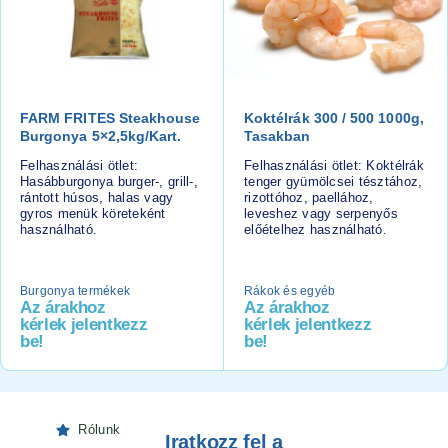
FARM FRITES Steakhouse
Koktélrák 300 / 500 1000g,
Burgonya 5×2,5kg/kart.
Tasakban
Felhasználási ötlet:
Felhasználási ötlet: Koktélrák
Hasábburgonya burger-, grill-,
tenger gyümölcsei tésztához,
rántott húsos, halas vagy
rizottóhoz, paellához,
gyros menük köreteként
leveshez vagy serpenyős
használható.
előételhez használható.
Burgonya termékek
Rákok és egyéb
Az árakhoz
Az árakhoz
kérlek jelentkezz
kérlek jelentkezz
be!
be!
Rólunk
Iratkozz fel a