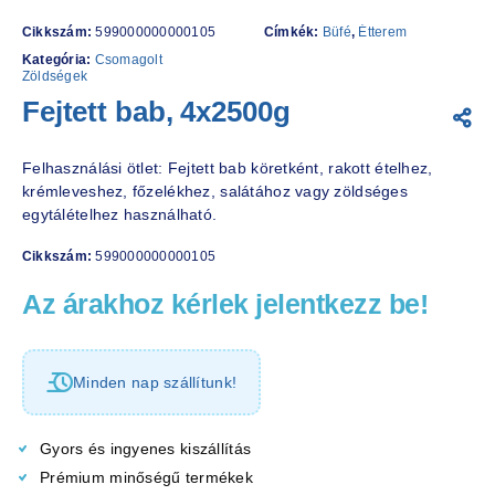
Cikkszám:
599000000000105
Címkék:
Büfé
,
Étterem
Kategória:
Csomagolt
Zöldségek
Fejtett bab, 4x2500g
Felhasználási ötlet: Fejtett bab köretként, rakott ételhez,
krémleveshez, főzelékhez, salátához vagy zöldséges
egytálételhez használható.
Cikkszám:
599000000000105
Az árakhoz kérlek jelentkezz be!
Minden nap szállítunk!
Gyors és ingyenes kiszállítás
Prémium minőségű termékek