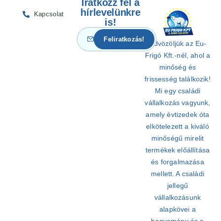
Iratkozz fel a
hírlevelünkre
Kapcsolat
is!
Üdvözöljük az Eu-
Frigó Kft.-nél, ahol a
minőség és
frissesség találkozik!
Mi egy családi
vállalkozás vagyunk,
amely évtizedek óta
elkötelezett a kiváló
minőségű mirelit
termékek előállítása
és forgalmazása
mellett. A családi
jellegű
vállalkozásunk
alapkövei a