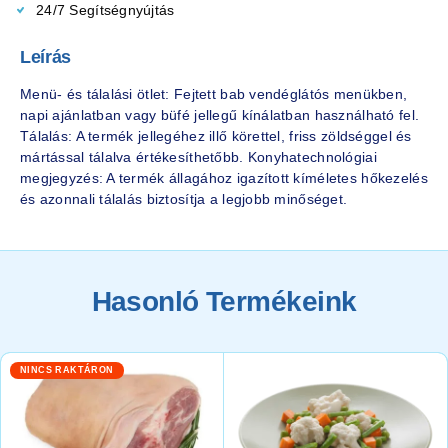
24/7 Segítségnyújtás
Leírás
Menü- és tálalási ötlet: Fejtett bab vendéglátós menükben,
napi ajánlatban vagy büfé jellegű kínálatban használható fel.
Tálalás: A termék jellegéhez illő körettel, friss zöldséggel és
mártással tálalva értékesíthetőbb. Konyhatechnológiai
megjegyzés: A termék állagához igazított kíméletes hőkezelés
és azonnali tálalás biztosítja a legjobb minőséget.
Hasonló Termékeink
NINCS RAKTÁRON