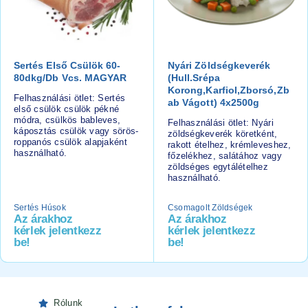
Sertés Első Csülök 60-
Nyári Zöldségkeverék
80dkg/db Vcs. MAGYAR
(hull.srépa
Korong,karfiol,zborsó,zb
Felhasználási ötlet: Sertés
Ab Vágott) 4x2500g
első csülök csülök pékné
módra, csülkös bableves,
Felhasználási ötlet: Nyári
káposztás csülök vagy sörös-
zöldségkeverék köretként,
roppanós csülök alapjaként
rakott ételhez, krémleveshez,
használható.
főzelékhez, salátához vagy
zöldséges egytálételhez
használható.
Sertés Húsok
Csomagolt Zöldségek
Az árakhoz
Az árakhoz
kérlek jelentkezz
kérlek jelentkezz
be!
be!
Rólunk