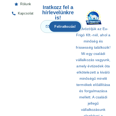
Rólunk
Iratkozz fel a
hírlevelünkre
Kapcsolat
is!
Üdvözöljük az Eu-
Frigó Kft.-nél, ahol a
minőség és
frissesség találkozik!
Mi egy családi
vállalkozás vagyunk,
amely évtizedek óta
elkötelezett a kiváló
minőségű mirelit
termékek előállítása
és forgalmazása
mellett. A családi
jellegű
vállalkozásunk
alapkövei a