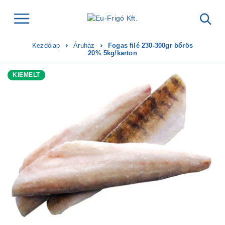
Kezdőlap
Áruház
Fogas filé 230-300gr bőrös
20% 5kg/karton
KIEMELT