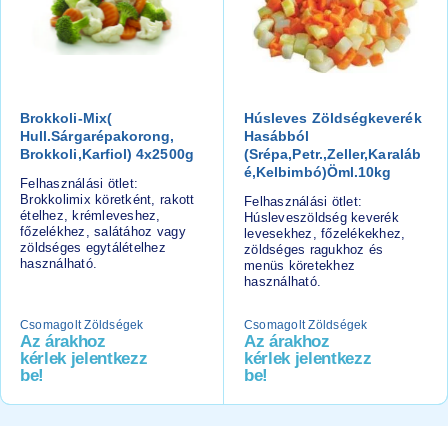
Brokkoli-Mix(
Húsleves Zöldségkeverék
Hull.sárgarépakorong,
Hasábból
Brokkoli,karfiol) 4x2500g
(srépa,petr.,zeller,karaláb
É,kelbimbó)öml.10kg
Felhasználási ötlet:
Brokkolimix köretként, rakott
Felhasználási ötlet:
ételhez, krémleveshez,
Húsleveszöldség keverék
főzelékhez, salátához vagy
levesekhez, főzelékekhez,
zöldséges egytálételhez
zöldséges ragukhoz és
használható.
menüs köretekhez
használható.
Csomagolt Zöldségek
Csomagolt Zöldségek
Az árakhoz
Az árakhoz
kérlek jelentkezz
kérlek jelentkezz
be!
be!