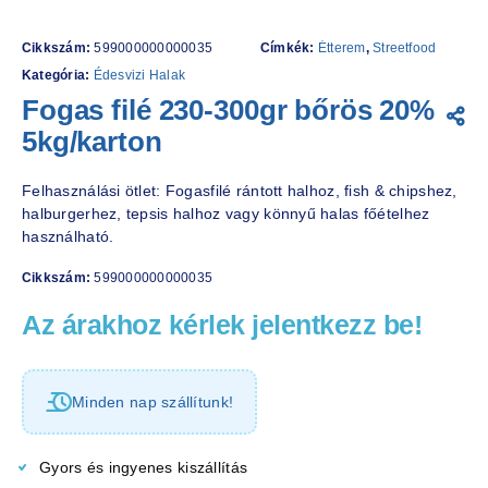
Cikkszám:
599000000000035
Címkék:
Étterem
,
Streetfood
Kategória:
Édesvizi Halak
Fogas filé 230-300gr bőrös 20%
5kg/karton
Felhasználási ötlet: Fogasfilé rántott halhoz, fish & chipshez,
halburgerhez, tepsis halhoz vagy könnyű halas főételhez
használható.
Cikkszám:
599000000000035
Az árakhoz kérlek jelentkezz be!
Minden nap szállítunk!
Gyors és ingyenes kiszállítás