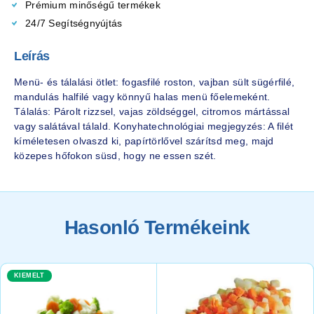
Prémium minőségű termékek
24/7 Segítségnyújtás
Leírás
Menü- és tálalási ötlet: fogasfilé roston, vajban sült sügérfilé,
mandulás halfilé vagy könnyű halas menü főelemeként.
Tálalás: Párolt rizzsel, vajas zöldséggel, citromos mártással
vagy salátával tálald. Konyhatechnológiai megjegyzés: A filét
kíméletesen olvaszd ki, papírtörlővel szárítsd meg, majd
közepes hőfokon süsd, hogy ne essen szét.
Hasonló Termékeink
KIEMELT