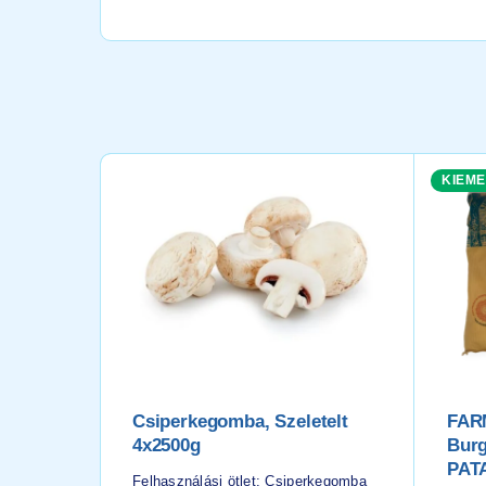
KIEME
Csiperkegomba, Szeletelt
FAR
4x2500g
Bur
PAT
Felhasználási ötlet: Csiperkegomba