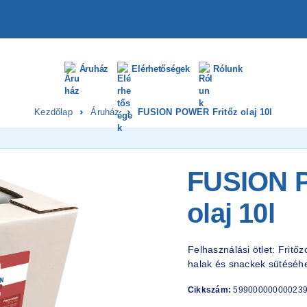
Áruház
Elérhetőségek
Rólunk
Kezdőlap
Áruház
FUSION POWER Fritőz olaj 10l
FUSION 
olaj 10l
Felhasználási ötlet: Fritő
halak és snackek sütéséh
Cikkszám:
59900000000023