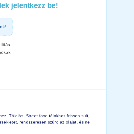
ek jelentkezz be!
nk!
llítás
mékek
z. Tálalás: Street food tálakhoz frissen sült,
sékletet, rendszeresen szűrd az olajat, és ne