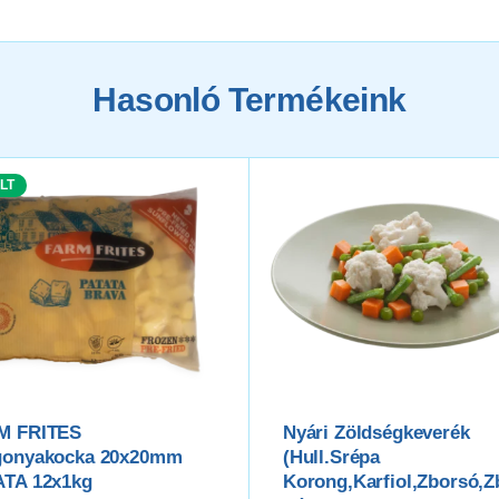
Hasonló Termékeink
LT
M FRITES
Nyári Zöldségkeverék
gonyakocka 20x20mm
(hull.srépa
ATA 12x1kg
Korong,karfiol,zborsó,z