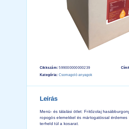
Cikkszám:
599000000000239
Cím
Kategória:
Csomagoló anyagok
Leírás
Menü- és tálalási ötlet: Fritőzolaj hasábburgon
ropogós elemekkel és mártogatóssal érdemes kí
terheld túl a kosarat.