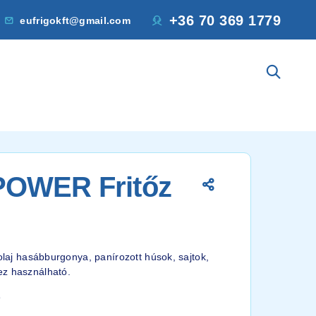
+36 70 369 1779
eufrigokft@gmail.com
POWER Fritőz
zolaj hasábburgonya, panírozott húsok, sajtok,
ez használható.
9