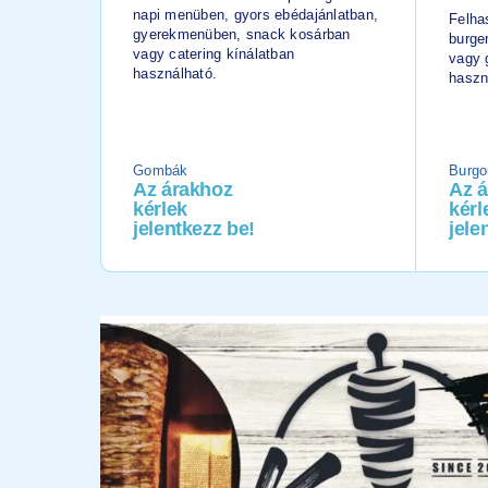
napi menüben, gyors ebédajánlatban,
Felha
gyerekmenüben, snack kosárban
burger
vagy catering kínálatban
vagy 
használható.
haszn
Gombák
Burgo
Az árakhoz
Az 
kérlek
kérl
jelentkezz be!
jele