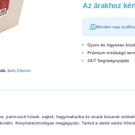
Az árakhoz kérl
Minden nap szállítu
Gyors és ingyenes kiszá
Prémium minőségű ter
24/7 Segítségnyújtás
kék:
Büfé
,
Étterem
ya, panírozott húsok, sajtok, hagymakarika és snack kosarak sütéséhe
nálni. Konyhatechnológiai megjegyzés: Tartsd a stabil sütési hőmér