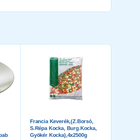
Francia Keverék,(z.borsó,
Húsleve
S.répa Kocka, Burg.kocka,
Hasább
bab
Gyökér Kocka),4x2500g
(srépa,p