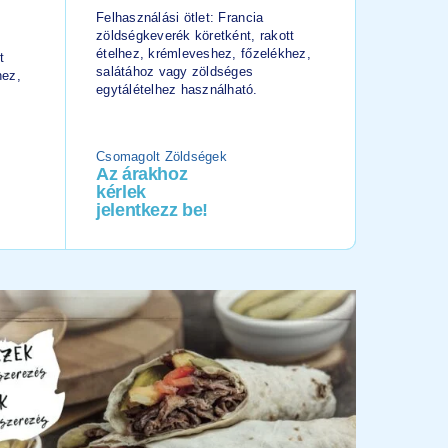
Kelbim
Felhasználási ötlet: Francia
zöldségkeverék köretként, rakott
Felhaszná
ételhez, krémleveshez, főzelékhez,
t
keverék l
salátához vagy zöldséges
hez,
zöldséges
egytálételhez használható.
köretekhe
Csomagolt Zöldségek
Csomagol
Az árakhoz
Az ára
kérlek
kérlek
jelentkezz be!
jelentk