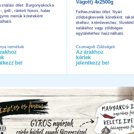
Vágott) 4x2500g
sználási ötlet: Burgonyakocka
-, grill-, rántott húsos, halas
Felhasználási ötlet: Nyári
gyros menük köreteként
zöldségkeverék köretként, rakot
álható.
ételhez, krémleveshez, főzelék
salátához vagy zöldséges
egytálételhez használható.
nya termékek
Csomagolt Zöldségek
árakhoz
Az árakhoz
ek
kérlek
ntkezz be!
jelentkezz be!