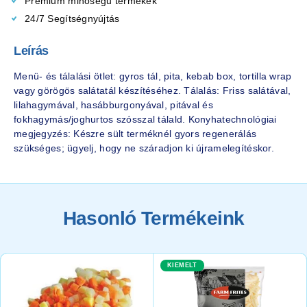
Prémium minőségű termékek
24/7 Segítségnyújtás
Leírás
Menü- és tálalási ötlet: gyros tál, pita, kebab box, tortilla wrap
vagy görögös salátatál készítéséhez. Tálalás: Friss salátával,
lilahagymával, hasábburgonyával, pitával és
fokhagymás/joghurtos szósszal tálald. Konyhatechnológiai
megjegyzés: Készre sült terméknél gyors regenerálás
szükséges; ügyelj, hogy ne száradjon ki újramelegítéskor.
Hasonló Termékeink
KIEMELT