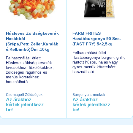
Húsleves Zöldségkeverék
FARM FRITES
Hasábból
Hasábburgonya 90 Sec.
(srépa,petr.,zeller,karaláb
(FAST FRY) 5×2,5kg
É,kelbimbó)öml.10kg
Felhasználási ötlet:
Hasábburgonya burger-, grill-,
Felhasználási ötlet:
rántott húsos, halas vagy
Húsleveszöldség keverék
gyros menük köreteként
levesekhez, főzelékekhez,
használható.
zöldséges ragukhoz és
menüs köretekhez
használható.
Csomagolt Zöldségek
Burgonya termékek
Az árakhoz
Az árakhoz
kérlek jelentkezz
kérlek jelentkezz
be!
be!