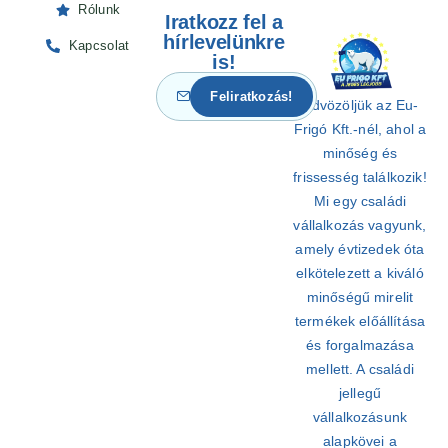
Rólunk
Iratkozz fel a
hírlevelünkre
Kapcsolat
is!
Üdvözöljük az Eu-
Frigó Kft.-nél, ahol a
minőség és
frissesség találkozik!
Mi egy családi
vállalkozás vagyunk,
amely évtizedek óta
elkötelezett a kiváló
minőségű mirelit
termékek előállítása
és forgalmazása
mellett. A családi
jellegű
vállalkozásunk
alapkövei a