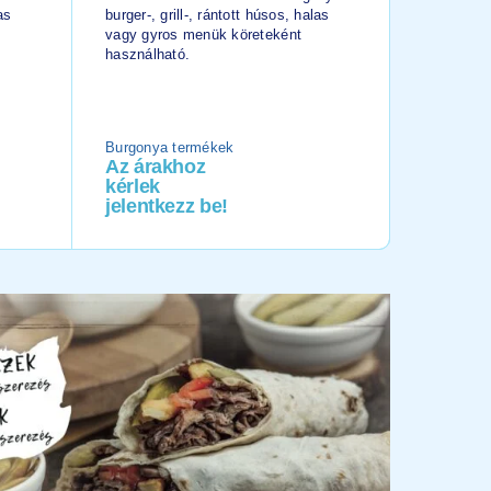
as
burger-, grill-, rántott húsos, halas
Felhasznál
vagy gyros menük köreteként
zöldségkev
használható.
ételhez, 
salátához
egytáléte
Burgonya termékek
Csomagol
Az árakhoz
Az ára
kérlek
kérlek
jelentkezz be!
jelentk