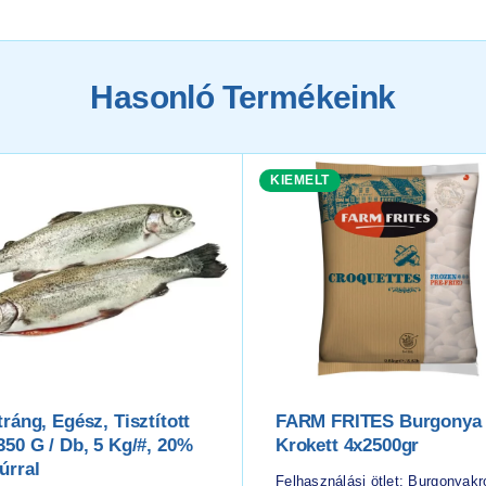
Hasonló Termékeink
KIEMELT
tráng, Egész, Tisztított
FARM FRITES Burgonya
350 G / Db, 5 Kg/#, 20%
Krokett 4x2500gr
úrral
Felhasználási ötlet: Burgonyakr