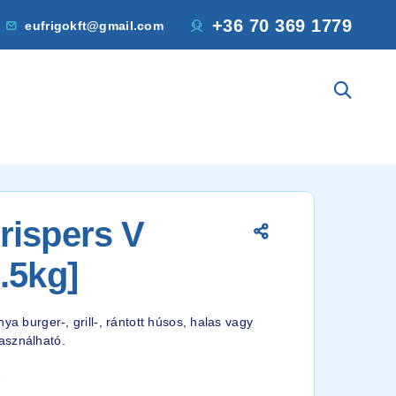
+36 70 369 1779
eufrigokft@gmail.com
rispers V
.5kg]
ya burger-, grill-, rántott húsos, halas vagy
asználható.
2