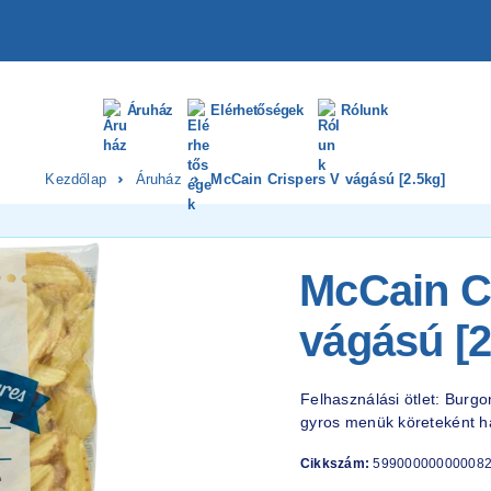
Áruház
Elérhetőségek
Rólunk
Kezdőlap
Áruház
McCain Crispers V vágású [2.5kg]
McCain C
vágású [2
Felhasználási ötlet: Burgon
gyros menük köreteként h
Cikkszám:
59900000000008