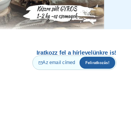
Iratkozz fel a hírlevelünkre is!