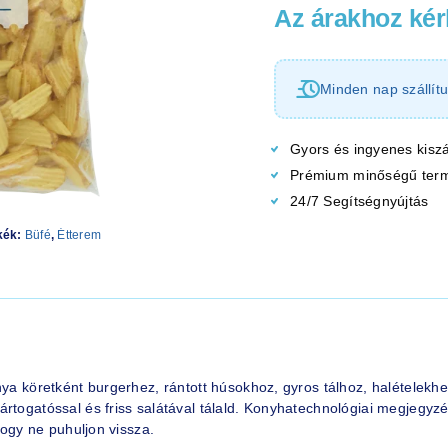
Az árakhoz kérl
Minden nap szállítu
Gyors és ingyenes kiszá
Prémium minőségű ter
24/7 Segítségnyújtás
kék:
Büfé
,
Étterem
onya köretként burgerhez, rántott húsokhoz, gyros tálhoz, halétele
rtogatóssal és friss salátával tálald. Konyhatechnológiai megjegyzés
hogy ne puhuljon vissza.