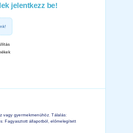
ek jelentkezz be!
nk!
llítás
mékek
khez vagy gyermekmenühöz. Tálalás:
: Fagyasztott állapotból, előmelegített