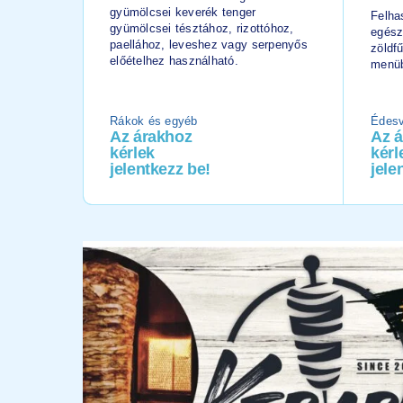
gyümölcsei keverék tenger
Felhas
gyümölcsei tésztához, rizottóhoz,
egész
paellához, leveshez vagy serpenyős
zöldf
előételhez használható.
menüb
Rákok és egyéb
Édesv
Az árakhoz
Az 
kérlek
kérl
jelentkezz be!
jele