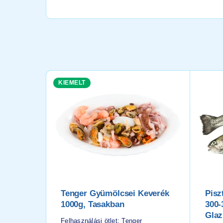
KIEMELT
Tenger Gyümölcsei Keverék
Pisz
1000g, Tasakban
300-
Glaz
Felhasználási ötlet: Tenger