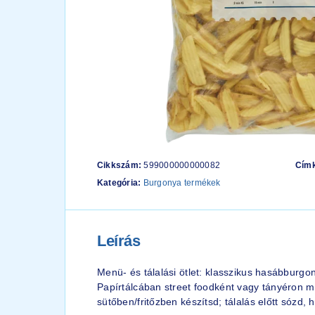
Cikkszám:
599000000000082
Cím
Kategória:
Burgonya termékek
Leírás
Menü- és tálalási ötlet: klasszikus hasábburg
Papírtálcában street foodként vagy tányéron má
sütőben/fritőzben készítsd; tálalás előtt sózd, 