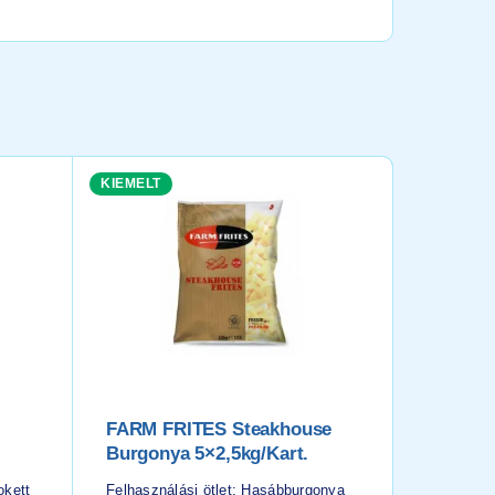
KIEMELT
FARM FRITES Steakhouse
Mexikói
Burgonya 5×2,5kg/kart.
Sárgaré
Kukoric
okett
Felhasználási ötlet: Hasábburgonya