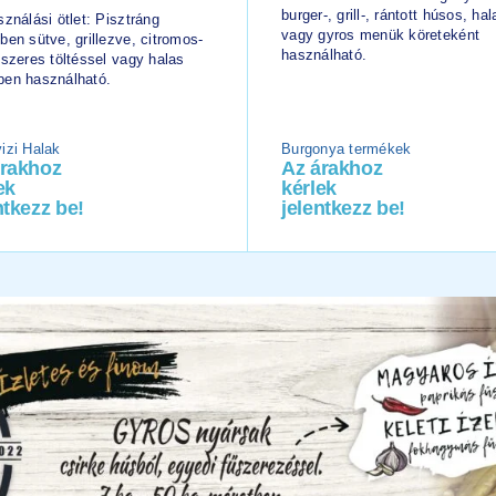
burger-, grill-, rántott húsos, hal
ználási ötlet: Pisztráng
vagy gyros menük köreteként
ben sütve, grillezve, citromos-
használható.
űszeres töltéssel vagy halas
en használható.
izi Halak
Burgonya termékek
árakhoz
Az árakhoz
ek
kérlek
ntkezz be!
jelentkezz be!