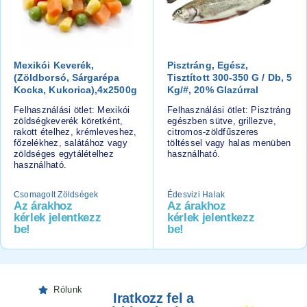
Mexikói Keverék,
Pisztráng, Egész,
(zöldborsó, Sárgarépa
Tisztított 300-350 G / Db, 5
Kocka, Kukorica),4x2500g
Kg/#, 20% Glazúrral
Felhasználási ötlet: Mexikói
Felhasználási ötlet: Pisztráng
zöldségkeverék köretként,
egészben sütve, grillezve,
rakott ételhez, krémleveshez,
citromos-zöldfűszeres
főzelékhez, salátához vagy
töltéssel vagy halas menüben
zöldséges egytálételhez
használható.
használható.
Csomagolt Zöldségek
Édesvizi Halak
Az árakhoz
Az árakhoz
kérlek jelentkezz
kérlek jelentkezz
be!
be!
Rólunk
Iratkozz fel a