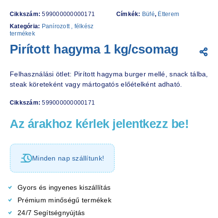
Cikkszám:
599000000000171
Címkék:
Büfé
,
Étterem
Kategória:
Panírozott , félkész
termékek
Pirított hagyma 1 kg/csomag
Felhasználási ötlet: Pirított hagyma burger mellé, snack tálba,
steak köreteként vagy mártogatós előételként adható.
Cikkszám:
599000000000171
Az árakhoz kérlek jelentkezz be!
Minden nap szállítunk!
Gyors és ingyenes kiszállítás
Prémium minőségű termékek
24/7 Segítségnyújtás