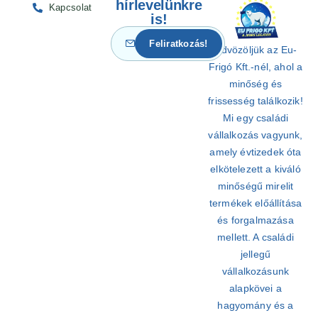
hírlevelünkre
Kapcsolat
is!
Üdvözöljük az Eu-
Frigó Kft.-nél, ahol a
minőség és
frissesség találkozik!
Mi egy családi
vállalkozás vagyunk,
amely évtizedek óta
elkötelezett a kiváló
minőségű mirelit
termékek előállítása
és forgalmazása
mellett. A családi
jellegű
vállalkozásunk
alapkövei a
hagyomány és a