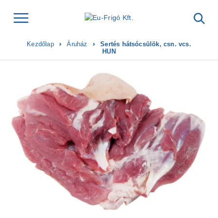
Kezdőlap
Áruház
Sertés hátsócsülök, csn. vcs.
HUN