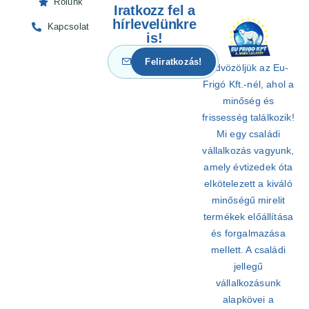
Rólunk
Iratkozz fel a
hírlevelünkre
Kapcsolat
is!
Üdvözöljük az Eu-
Frigó Kft.-nél, ahol a
minőség és
frissesség találkozik!
Mi egy családi
vállalkozás vagyunk,
amely évtizedek óta
elkötelezett a kiváló
minőségű mirelit
termékek előállítása
és forgalmazása
mellett. A családi
jellegű
vállalkozásunk
alapkövei a