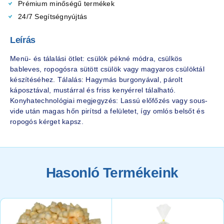
Prémium minőségű termékek
24/7 Segítségnyújtás
Leírás
Menü- és tálalási ötlet: csülök pékné módra, csülkös
bableves, ropogósra sütött csülök vagy magyaros csülöktál
készítéséhez. Tálalás: Hagymás burgonyával, párolt
káposztával, mustárral és friss kenyérrel tálalható.
Konyhatechnológiai megjegyzés: Lassú előfőzés vagy sous-
vide után magas hőn pirítsd a felületet, így omlós belsőt és
ropogós kérget kapsz.
Hasonló Termékeink