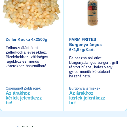
Zeller Kocka 4x2500g
FARM FRITES
Burgonyalángos
Felhasználási ötlet:
6×1,5kg/kart.
Zellerkocka levesekhez,
főzelékekhez, zöldséges
Felhasználási ötlet:
ragukhoz és menüs
Burgonyalángos burger-, grill-,
köretekhez használható.
rántott húsos, halas vagy
gyros menük köreteként
használható.
Csomagolt Zöldségek
Burgonya termékek
Az árakhoz
Az árakhoz
kérlek jelentkezz
kérlek jelentkezz
be!
be!