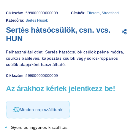
Cikkszám:
599000000000009
Címkék:
Étterem
,
Streetfood
Kategória:
Sertés Húsok
Sertés hátsócsülök, csn. vcs.
HUN
Felhasználási ötlet: Sertés hátsócsülök csülök pékné módra,
csülkös bableves, káposztás csülök vagy sörös-roppanós
csülök alapjaként használható.
Cikkszám:
599000000000009
Az árakhoz kérlek jelentkezz be!
Minden nap szállítunk!
Gyors és ingyenes kiszállítás