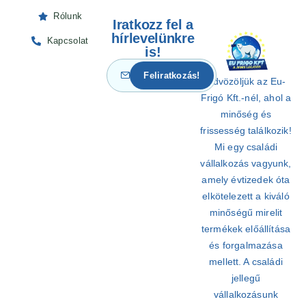
Rólunk
Iratkozz fel a
hírlevelünkre
Kapcsolat
is!
Üdvözöljük az Eu-
Frigó Kft.-nél, ahol a
minőség és
frissesség találkozik!
Mi egy családi
vállalkozás vagyunk,
amely évtizedek óta
elkötelezett a kiváló
minőségű mirelit
termékek előállítása
és forgalmazása
mellett. A családi
jellegű
vállalkozásunk