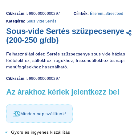
Cikkszám:
599000000000297
Címkék:
Étterem
,
Streetfood
Kategória:
Sous Vide Sertés
Sous-vide Sertés szűzpecsenye
(200-250 g/db)
Felhasználási ötlet: Sertés szűzpecsenye sous vide házias
főételekhez, sültekhez, ragukhoz, frissensültekhez és napi
menüfogásokhoz használható.
Cikkszám:
599000000000297
Az árakhoz kérlek jelentkezz be!
Minden nap szállítunk!
Gyors és ingyenes kiszállítás