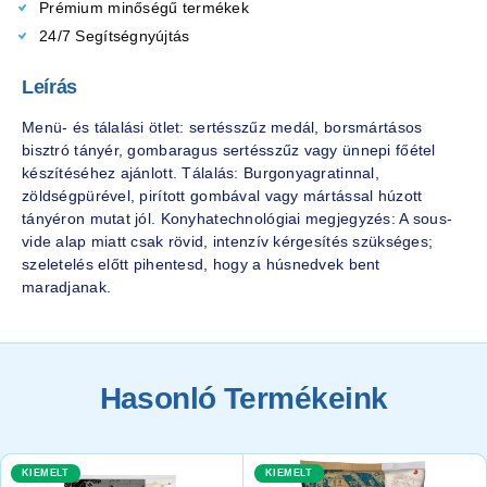
Prémium minőségű termékek
24/7 Segítségnyújtás
Leírás
Menü- és tálalási ötlet: sertésszűz medál, borsmártásos
bisztró tányér, gombaragus sertésszűz vagy ünnepi főétel
készítéséhez ajánlott. Tálalás: Burgonyagratinnal,
zöldségpürével, pirított gombával vagy mártással húzott
tányéron mutat jól. Konyhatechnológiai megjegyzés: A sous-
vide alap miatt csak rövid, intenzív kérgesítés szükséges;
szeletelés előtt pihentesd, hogy a húsnedvek bent
maradjanak.
Hasonló Termékeink
KIEMELT
KIEMELT