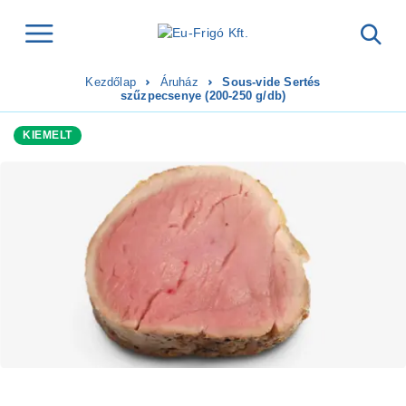
Kezdőlap
Áruház
Sous-vide Sertés
szűzpecsenye (200-250 g/db)
KIEMELT