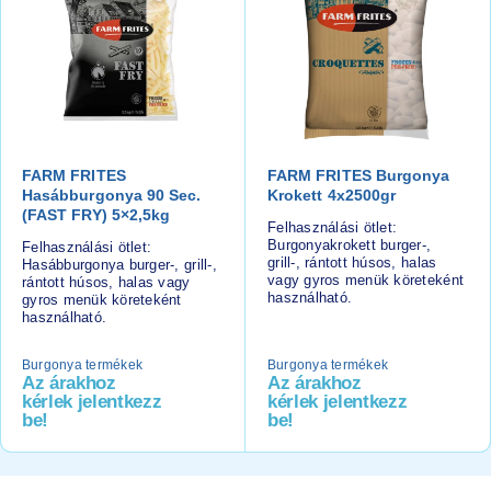
FARM FRITES
FARM FRITES Burgonya
Hasábburgonya 90 Sec.
Krokett 4x2500gr
(FAST FRY) 5×2,5kg
Felhasználási ötlet:
Burgonyakrokett burger-,
Felhasználási ötlet:
grill-, rántott húsos, halas
Hasábburgonya burger-, grill-,
vagy gyros menük köreteként
rántott húsos, halas vagy
használható.
gyros menük köreteként
használható.
Burgonya termékek
Burgonya termékek
Az árakhoz
Az árakhoz
kérlek jelentkezz
kérlek jelentkezz
be!
be!