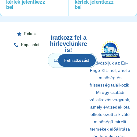
kérlek jelentkezz
kérlek jelentkezz
be!
be!
Rólunk
Iratkozz fel a
hírlevelünkre
Kapcsolat
is!
Üdvözöljük az Eu-
Frigó Kft.-nél, ahol a
minőség és
frissesség találkozik!
Mi egy családi
vállalkozás vagyunk,
amely évtizedek óta
elkötelezett a kiváló
minőségű mirelit
termékek előállítása
és forgalmazása