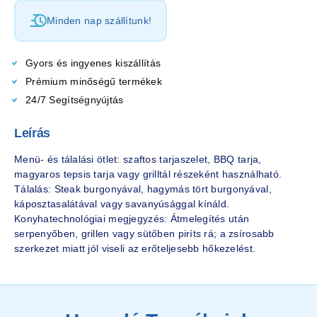
Minden nap szállítunk!
Gyors és ingyenes kiszállítás
Prémium minőségű termékek
24/7 Segítségnyújtás
Leírás
Menü- és tálalási ötlet: szaftos tarjaszelet, BBQ tarja,
magyaros tepsis tarja vagy grilltál részeként használható.
Tálalás: Steak burgonyával, hagymás tört burgonyával,
káposztasalátával vagy savanyúsággal kínáld.
Konyhatechnológiai megjegyzés: Átmelegítés után
serpenyőben, grillen vagy sütőben piríts rá; a zsírosabb
szerkezet miatt jól viseli az erőteljesebb hőkezelést.