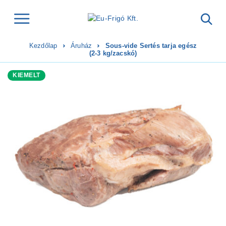
Kezdőlap
Áruház
Sous-vide Sertés tarja egész
(2-3 kg/zacskó)
KIEMELT