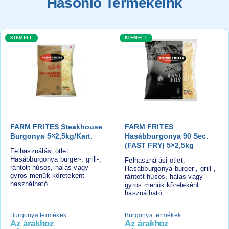
Hasonló Termékeink
KIEMELT
KIEMELT
FARM FRITES Steakhouse
FARM FRITES
Burgonya 5×2,5kg/kart.
Hasábburgonya 90 Sec.
(FAST FRY) 5×2,5kg
Felhasználási ötlet:
Hasábburgonya burger-, grill-,
Felhasználási ötlet:
rántott húsos, halas vagy
Hasábburgonya burger-, grill-,
gyros menük köreteként
rántott húsos, halas vagy
használható.
gyros menük köreteként
használható.
Burgonya termékek
Burgonya termékek
Az árakhoz
Az árakhoz