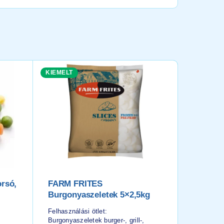
KIEMELT
orsó,
FARM FRITES
Zeller 
Burgonyaszeletek 5×2,5kg
Felhasznál
levesekhe
Felhasználási ötlet:
ragukhoz 
Burgonyaszeletek burger-, grill-,