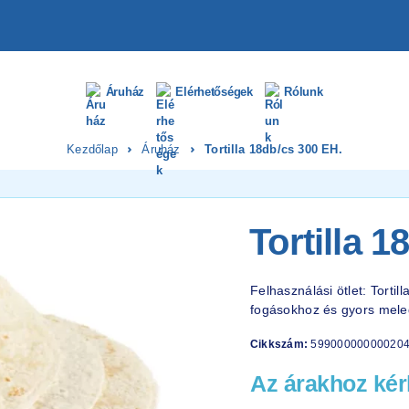
Áruház
Elérhetőségek
Rólunk
Kezdőlap
Áruház
Tortilla 18db/cs 300 EH.
Tortilla 
Felhasználási ötlet: Tortil
fogásokhoz és gyors mele
Cikkszám:
59900000000020
Az árakhoz kérl