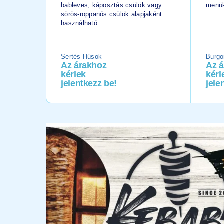
bableves, káposztás csülök vagy
menük
sörös-roppanós csülök alapjaként
használható.
Sertés Húsok
Burgo
Az árakhoz
Az 
kérlek
kérl
jelentkezz be!
jele