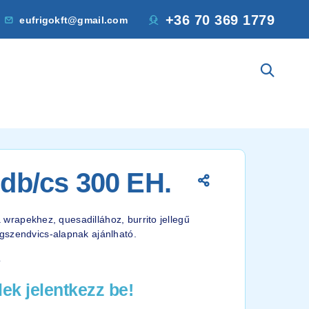
+36 70 369 1779
eufrigokft@gmail.com
18db/cs 300 EH.
la wrapekhez, quesadillához, burrito jellegű
gszendvics-alapnak ajánlható.
4
ek jelentkezz be!