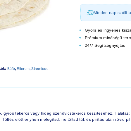
Minden nap szállítu
Gyors és ingyenes kiszá
Prémium minőségű ter
24/7 Segítségnyújtás
kék:
Büfé
,
Étterem
,
Streetfood
ito, gyros tekercs vagy hideg szendvicstekercs készítéséhez. Tálalás
ltés előtt enyhén melegítsd, ne töltsd túl, és pirítás után rövid pih