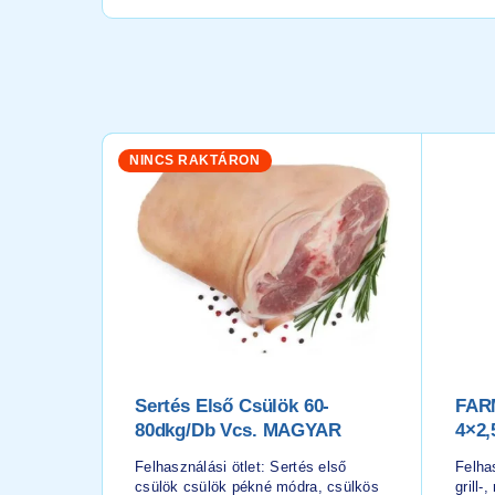
NINCS RAKTÁRON
Sertés Első Csülök 60-
FAR
80dkg/db Vcs. MAGYAR
4×2,
Felhasználási ötlet: Sertés első
Felhas
csülök csülök pékné módra, csülkös
grill-