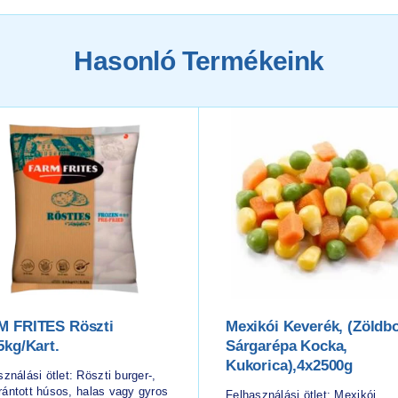
Hasonló Termékeink
M FRITES Röszti
Mexikói Keverék, (zöldb
5kg/kart.
Sárgarépa Kocka,
Kukorica),4x2500g
ználási ötlet: Röszti burger-,
, rántott húsos, halas vagy gyros
Felhasználási ötlet: Mexikói