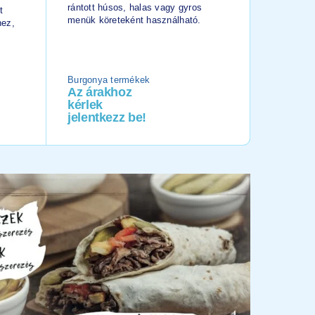
használha
rántott húsos, halas vagy gyros
t
menük köreteként használható.
hez,
Burgonya termékek
Csomagol
Az árakhoz
Az ára
kérlek
kérlek
jelentkezz be!
jelentk