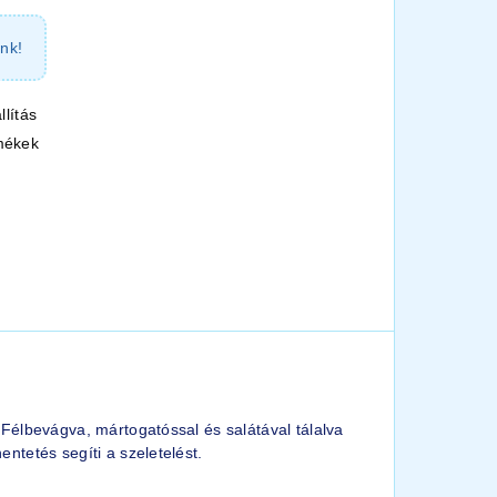
nk!
llítás
mékek
: Félbevágva, mártogatóssal és salátával tálalva
entetés segíti a szeletelést.