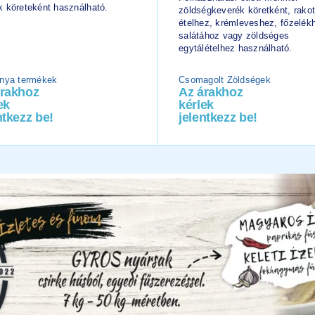
 köreteként használható.
zöldségkeverék köretként, rakot
ételhez, krémleveshez, főzelék
salátához vagy zöldséges
egytálételhez használható.
nya termékek
Csomagolt Zöldségek
árakhoz
Az árakhoz
ek
kérlek
ntkezz be!
jelentkezz be!