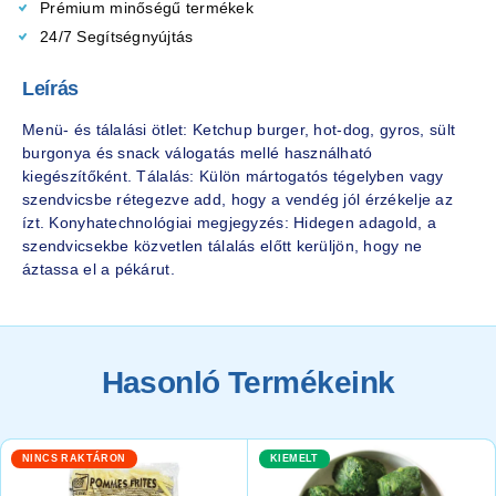
Prémium minőségű termékek
24/7 Segítségnyújtás
Leírás
Menü- és tálalási ötlet: Ketchup burger, hot-dog, gyros, sült
burgonya és snack válogatás mellé használható
kiegészítőként. Tálalás: Külön mártogatós tégelyben vagy
szendvicsbe rétegezve add, hogy a vendég jól érzékelje az
ízt. Konyhatechnológiai megjegyzés: Hidegen adagold, a
szendvicsekbe közvetlen tálalás előtt kerüljön, hogy ne
áztassa el a pékárut.
Hasonló Termékeink
NINCS RAKTÁRON
KIEMELT