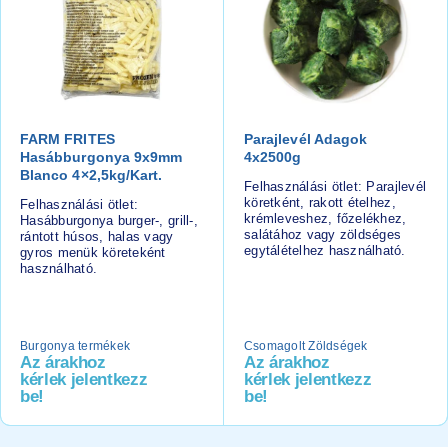
FARM FRITES
Parajlevél Adagok
Hasábburgonya 9x9mm
4x2500g
Blanco 4×2,5kg/kart.
Felhasználási ötlet: Parajlevél
köretként, rakott ételhez,
Felhasználási ötlet:
krémleveshez, főzelékhez,
Hasábburgonya burger-, grill-,
salátához vagy zöldséges
rántott húsos, halas vagy
egytálételhez használható.
gyros menük köreteként
használható.
Burgonya termékek
Csomagolt Zöldségek
Az árakhoz
Az árakhoz
kérlek jelentkezz
kérlek jelentkezz
be!
be!