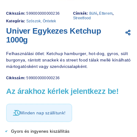
Cikkszám:
599000000000236
Címkék:
Büfé
,
Étterem
,
Streetfood
Kategória:
Szószok, Öntetek
Univer Egykezes Ketchup
1000g
Felhasználási ötlet: Ketchup hamburger, hot-dog, gyros, sült
burgonya, rántott snackek és street food tálak mellé kínálható
mártogatósként vagy szendvicsalapként.
Cikkszám:
599000000000236
Az árakhoz kérlek jelentkezz be!
Minden nap szállítunk!
Gyors és ingyenes kiszállítás