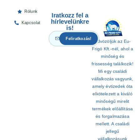
Rólunk
Iratkozz fel a
hírlevelünkre
Kapcsolat
is!
Üdvözöljük az Eu-
Frigó Kft.-nél, ahol a
minőség és
frissesség találkozik!
Mi egy családi
vállalkozás vagyunk,
amely évtizedek óta
elkötelezett a kiváló
minőségű mirelit
termékek előállítása
és forgalmazása
mellett. A családi
jellegű
vállalkozásunk