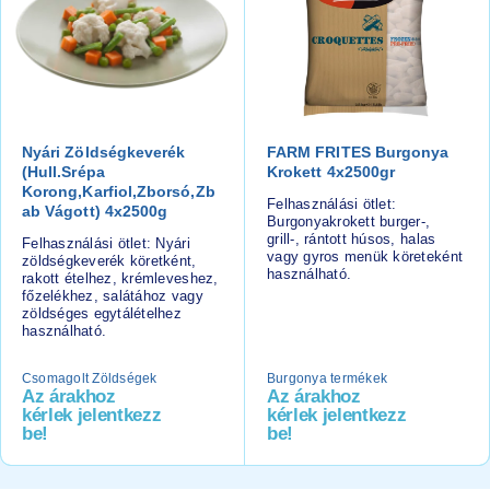
Nyári Zöldségkeverék
FARM FRITES Burgonya
(hull.srépa
Krokett 4x2500gr
Korong,karfiol,zborsó,zb
Felhasználási ötlet:
Ab Vágott) 4x2500g
Burgonyakrokett burger-,
grill-, rántott húsos, halas
Felhasználási ötlet: Nyári
vagy gyros menük köreteként
zöldségkeverék köretként,
használható.
rakott ételhez, krémleveshez,
főzelékhez, salátához vagy
zöldséges egytálételhez
használható.
Csomagolt Zöldségek
Burgonya termékek
Az árakhoz
Az árakhoz
kérlek jelentkezz
kérlek jelentkezz
be!
be!