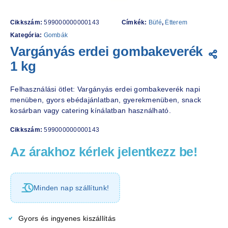
Cikkszám:
599000000000143
Címkék:
Büfé
,
Étterem
Kategória:
Gombák
Vargányás erdei gombakeverék
1 kg
Felhasználási ötlet: Vargányás erdei gombakeverék napi
menüben, gyors ebédajánlatban, gyerekmenüben, snack
kosárban vagy catering kínálatban használható.
Cikkszám:
599000000000143
Az árakhoz kérlek jelentkezz be!
Minden nap szállítunk!
Gyors és ingyenes kiszállítás