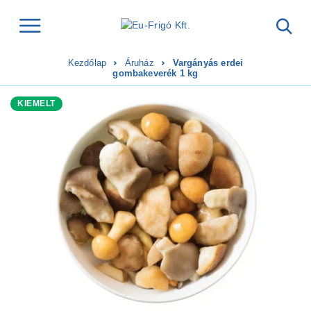
Kezdőlap
Áruház
Vargányás erdei
gombakeverék 1 kg
KIEMELT