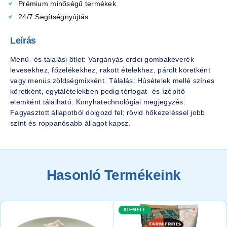
Prémium minőségű termékek
24/7 Segítségnyújtás
Leírás
Menü- és tálalási ötlet: Vargányás erdei gombakeverék
levesekhez, főzelékekhez, rakott ételekhez, párolt köretként
vagy menüs zöldségmixként. Tálalás: Húsételek mellé színes
köretként, egytálételekben pedig térfogat- és ízépítő
elemként tálalható. Konyhatechnológiai megjegyzés:
Fagyasztott állapotból dolgozd fel; rövid hőkezeléssel jobb
színt és roppanósabb állagot kapsz.
Hasonló Termékeink
KIEMELT