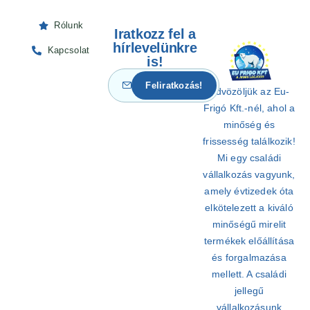
Rólunk
Iratkozz fel a
hírlevelünkre
Kapcsolat
is!
Üdvözöljük az Eu-
Frigó Kft.-nél, ahol a
minőség és
frissesség találkozik!
Mi egy családi
vállalkozás vagyunk,
amely évtizedek óta
elkötelezett a kiváló
minőségű mirelit
termékek előállítása
és forgalmazása
mellett. A családi
jellegű
vállalkozásunk