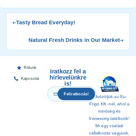
Tasty Bread Everyday!
Natural Fresh Drinks in Our Market
Rólunk
Iratkozz fel a
hírlevelünkre
Kapcsolat
is!
Üdvözöljük az Eu-
Frigó Kft.-nél, ahol a
minőség és
frissesség találkozik!
Mi egy családi
vállalkozás vagyunk,