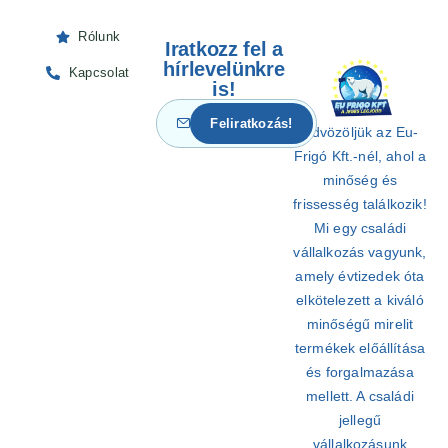
Rólunk
Iratkozz fel a
hírlevelünkre
Kapcsolat
is!
Üdvözöljük az Eu-
Frigó Kft.-nél, ahol a
minőség és
frissesség találkozik!
Mi egy családi
vállalkozás vagyunk,
amely évtizedek óta
elkötelezett a kiváló
minőségű mirelit
termékek előállítása
és forgalmazása
mellett. A családi
jellegű
vállalkozásunk