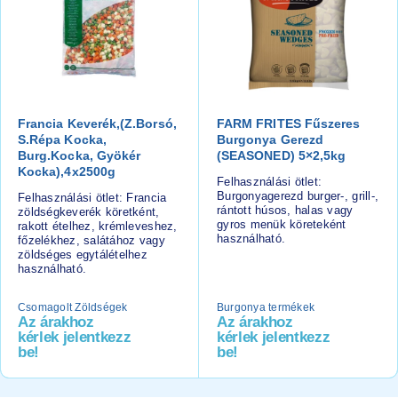
Francia Keverék,(z.borsó,
FARM FRITES Fűszeres
S.répa Kocka,
Burgonya Gerezd
Burg.kocka, Gyökér
(SEASONED) 5×2,5kg
Kocka),4x2500g
Felhasználási ötlet:
Burgonyagerezd burger-, grill-,
Felhasználási ötlet: Francia
rántott húsos, halas vagy
zöldségkeverék köretként,
gyros menük köreteként
rakott ételhez, krémleveshez,
használható.
főzelékhez, salátához vagy
zöldséges egytálételhez
használható.
Csomagolt Zöldségek
Burgonya termékek
Az árakhoz
Az árakhoz
kérlek jelentkezz
kérlek jelentkezz
be!
be!