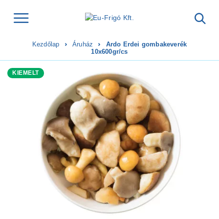
Kezdőlap
Áruház
Ardo Erdei gombakeverék
10x600gr/cs
KIEMELT