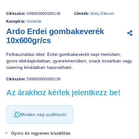
Cikkszám:
599000000000136
Címkék:
Büfé
,
Étterem
Kategória:
Gombák
Ardo Erdei gombakeverék
10x600gr/cs
Felhasználási ötlet: Erdei gombakeverék napi menüben,
gyors ebédajánlatban, gyerekmenüben, snack kosárban vagy
catering kínálatban használható.
Cikkszám:
599000000000136
Az árakhoz kérlek jelentkezz be!
Minden nap szállítunk!
Gyors és ingyenes kiszállítás