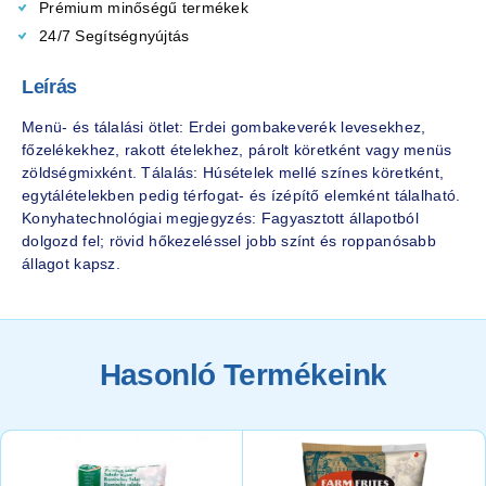
Prémium minőségű termékek
24/7 Segítségnyújtás
Leírás
Menü- és tálalási ötlet: Erdei gombakeverék levesekhez,
főzelékekhez, rakott ételekhez, párolt köretként vagy menüs
zöldségmixként. Tálalás: Húsételek mellé színes köretként,
egytálételekben pedig térfogat- és ízépítő elemként tálalható.
Konyhatechnológiai megjegyzés: Fagyasztott állapotból
dolgozd fel; rövid hőkezeléssel jobb színt és roppanósabb
állagot kapsz.
Hasonló Termékeink