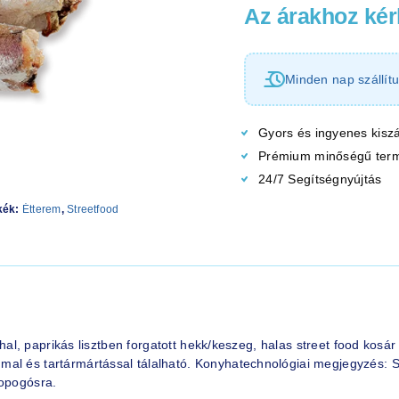
Az árakhoz kérl
Minden nap szállítu
Gyors és ingyenes kiszá
Prémium minőségű ter
24/7 Segítségnyújtás
kék:
Étterem
,
Streetfood
t hal, paprikás lisztben forgatott hekk/keszeg, halas street food kosá
al és tartármártással tálalható. Konyhatechnológiai megjegyzés: Süt
ropogósra.