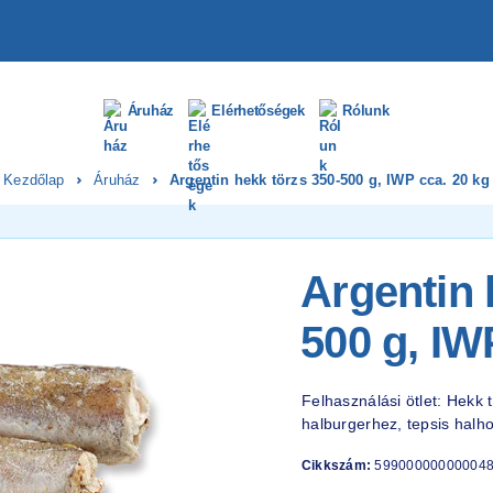
Áruház
Elérhetőségek
Rólunk
Kezdőlap
Áruház
Argentin hekk törzs 350-500 g, IWP cca. 20 kg
Argentin 
500 g, IW
Felhasználási ötlet: Hekk t
halburgerhez, tepsis halh
Cikkszám:
59900000000004