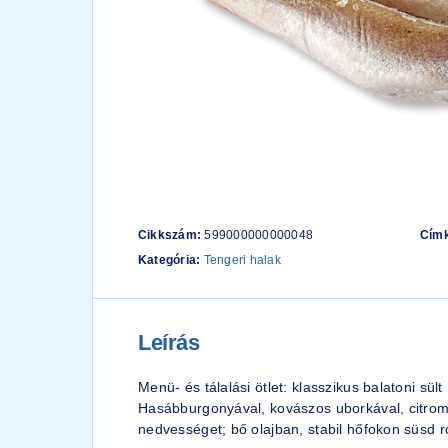
Cikkszám:
599000000000048
Cím
Kategória:
Tengeri halak
Leírás
Menü- és tálalási ötlet: klasszikus balatoni sül
Hasábburgonyával, kovászos uborkával, citromm
nedvességet; bő olajban, stabil hőfokon süsd 