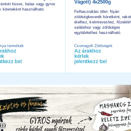
Vágott) 4x2500g
, rántott húsos, halas vagy gyros
 köreteként használható.
Felhasználási ötlet: Nyári
zöldségkeverék köretként, rakot
ételhez, krémleveshez, főzelék
salátához vagy zöldséges
egytálételhez használható.
nya termékek
Csomagolt Zöldségek
árakhoz
Az árakhoz
ek
kérlek
ntkezz be!
jelentkezz be!