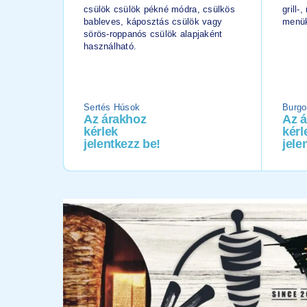
csülök csülök pékné módra, csülkös
grill-
bableves, káposztás csülök vagy
menük
sörös-roppanós csülök alapjaként
használható.
Sertés Húsok
Burgo
Az árakhoz
Az 
kérlek
kérl
jelentkezz be!
jele