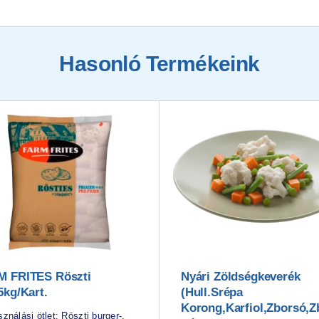
Hasonló Termékeink
M FRITES Röszti
Nyári Zöldségkeverék
5kg/kart.
(hull.srépa
Korong,karfiol,zborsó,z
ználási ötlet: Röszti burger-,