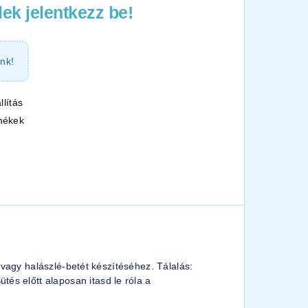
ek jelentkezz be!
nk!
llítás
mékek
r vagy halászlé-betét készítéséhez. Tálalás:
és előtt alaposan itasd le róla a