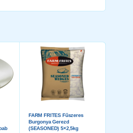
KIEMELT
FARM FRITES Fűszeres
FARM F
Burgonya Gerezd
Burgony
bab
(SEASONED) 5×2,5kg
Felhasznál