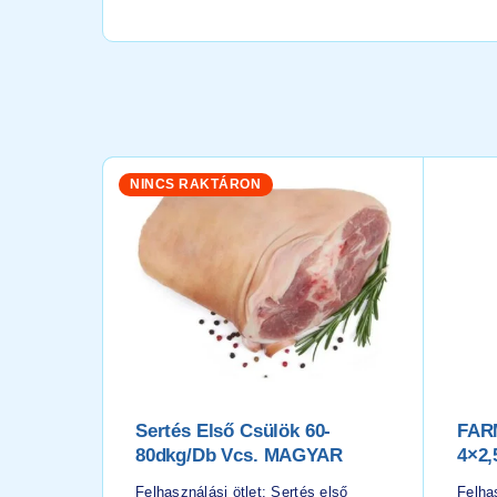
NINCS RAKTÁRON
Sertés Első Csülök 60-
FAR
80dkg/db Vcs. MAGYAR
4×2,
Felhasználási ötlet: Sertés első
Felhas