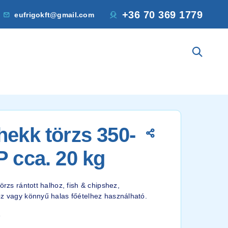
+36 70 369 1779
eufrigokft@gmail.com
hekk törzs 350-
P cca. 20 kg
örzs rántott halhoz, fish & chipshez,
oz vagy könnyű halas főételhez használható.
8