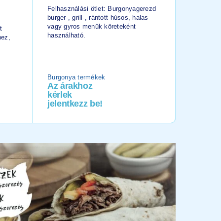
Burgonyasz
Felhasználási ötlet: Burgonyagerezd
rántott hú
burger-, grill-, rántott húsos, halas
menük kör
vagy gyros menük köreteként
t
használható.
hez,
Burgonya termékek
Burgonya
Az árakhoz
Az ára
kérlek
kérlek
jelentkezz be!
jelentk