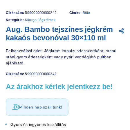
Cikkszám:
599000000000242
Címke:
Büfé
Kategória:
Kilargo Jégkrémek
Aug. Bambo tejszínes jégkrém
kakaós bevonóval 30×110 ml
Felhasználási ötlet: Jégkrém impulzusdesszertként, menü
utáni gyors édességként vagy nyári vendéglátó pultban
ajánlható.
Cikkszám:
599000000000242
Az árakhoz kérlek jelentkezz be!
Minden nap szállítunk!
Gyors és ingyenes kiszállítás