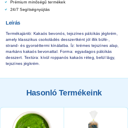
Prémium minőségű termékek
24/7 Segítségnyújtás
Leírás
Termékajánló: Kakaós bevonós, tejszínes pálcikás jégkrém,
amely klasszikus csokoládés desszertként jól illik büfé-,
strand- és gyorséttermi kínálatba. Íz: krémes tejszínes alap,
markáns kakaós bevonattal. Forma: egyadagos pálcikás
desszert. Textúra: kívül roppanós kakaós réteg, belül lágy,
tejszínes jégkrém.
Hasonló Termékeink