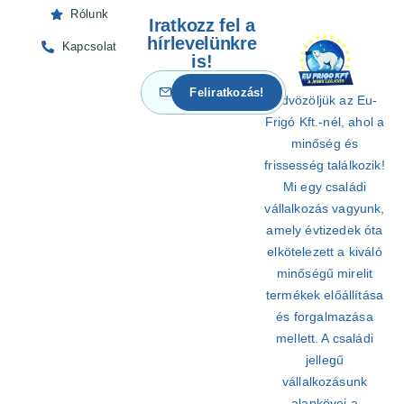
Rólunk
Iratkozz fel a
hírlevelünkre
Kapcsolat
is!
Üdvözöljük az Eu-
Frigó Kft.-nél, ahol a
minőség és
frissesség találkozik!
Mi egy családi
vállalkozás vagyunk,
amely évtizedek óta
elkötelezett a kiváló
minőségű mirelit
termékek előállítása
és forgalmazása
mellett. A családi
jellegű
vállalkozásunk
alapkövei a