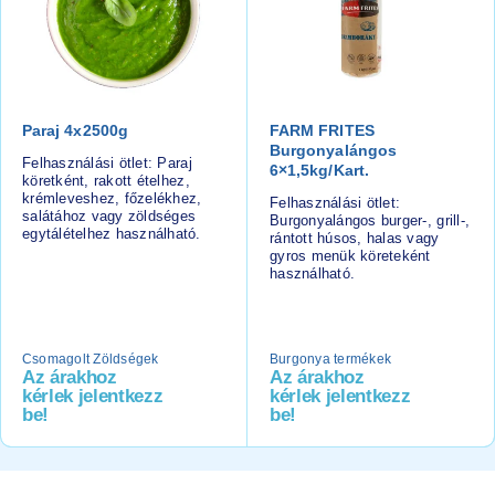
Paraj 4x2500g
FARM FRITES
Burgonyalángos
Felhasználási ötlet: Paraj
6×1,5kg/kart.
köretként, rakott ételhez,
krémleveshez, főzelékhez,
Felhasználási ötlet:
salátához vagy zöldséges
Burgonyalángos burger-, grill-,
egytálételhez használható.
rántott húsos, halas vagy
gyros menük köreteként
használható.
Csomagolt Zöldségek
Burgonya termékek
Az árakhoz
Az árakhoz
kérlek jelentkezz
kérlek jelentkezz
be!
be!