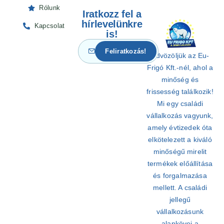
Rólunk
Iratkozz fel a
hírlevelünkre
Kapcsolat
is!
Üdvözöljük az Eu-
Frigó Kft.-nél, ahol a
minőség és
frissesség találkozik!
Mi egy családi
vállalkozás vagyunk,
amely évtizedek óta
elkötelezett a kiváló
minőségű mirelit
termékek előállítása
és forgalmazása
mellett. A családi
jellegű
vállalkozásunk
alapkövei a