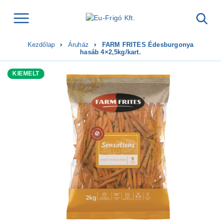
Kezdőlap
Áruház
FARM FRITES Édesburgonya
hasáb 4×2,5kg/kart.
KIEMELT