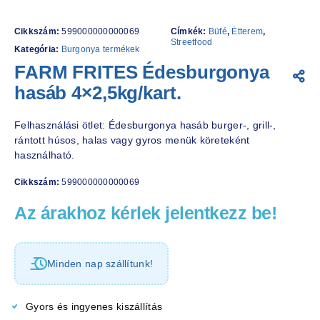
Cikkszám:
599000000000069
Címkék:
Büfé
,
Étterem
,
Streetfood
Kategória:
Burgonya termékek
FARM FRITES Édesburgonya
hasáb 4×2,5kg/kart.
Felhasználási ötlet: Édesburgonya hasáb burger-, grill-,
rántott húsos, halas vagy gyros menük köreteként
használható.
Cikkszám:
599000000000069
Az árakhoz kérlek jelentkezz be!
Minden nap szállítunk!
Gyors és ingyenes kiszállítás