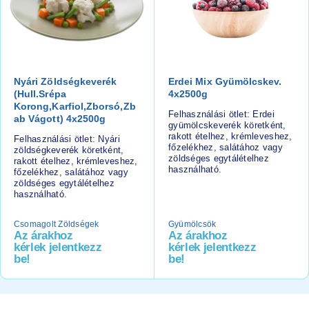
Nyári Zöldségkeverék
Erdei Mix Gyümölcskev.
(hull.srépa
4x2500g
Korong,karfiol,zborsó,zb
Felhasználási ötlet: Erdei
Ab Vágott) 4x2500g
gyümölcskeverék köretként,
rakott ételhez, krémleveshez,
Felhasználási ötlet: Nyári
főzelékhez, salátához vagy
zöldségkeverék köretként,
zöldséges egytálételhez
rakott ételhez, krémleveshez,
használható.
főzelékhez, salátához vagy
zöldséges egytálételhez
használható.
Csomagolt Zöldségek
Gyümölcsök
Az árakhoz
Az árakhoz
kérlek jelentkezz
kérlek jelentkezz
be!
be!