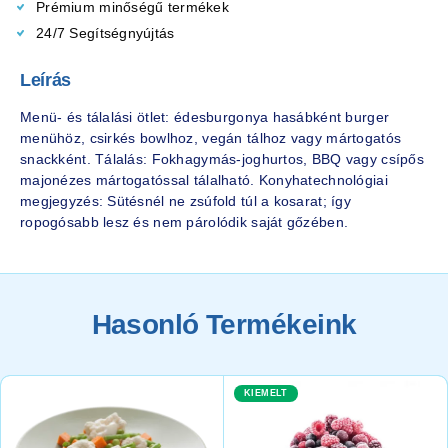
Prémium minőségű termékek
24/7 Segítségnyújtás
Leírás
Menü- és tálalási ötlet: édesburgonya hasábként burger
menühöz, csirkés bowlhoz, vegán tálhoz vagy mártogatós
snackként. Tálalás: Fokhagymás-joghurtos, BBQ vagy csípős
majonézes mártogatóssal tálalható. Konyhatechnológiai
megjegyzés: Sütésnél ne zsúfold túl a kosarat; így
ropogósabb lesz és nem párolódik saját gőzében.
Hasonló Termékeink
KIEMELT