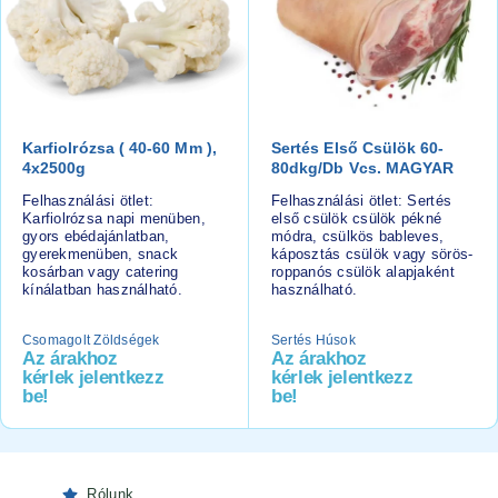
Karfiolrózsa ( 40-60 Mm ),
Sertés Első Csülök 60-
4x2500g
80dkg/db Vcs. MAGYAR
Felhasználási ötlet:
Felhasználási ötlet: Sertés
Karfiolrózsa napi menüben,
első csülök csülök pékné
gyors ebédajánlatban,
módra, csülkös bableves,
gyerekmenüben, snack
káposztás csülök vagy sörös-
kosárban vagy catering
roppanós csülök alapjaként
kínálatban használható.
használható.
Csomagolt Zöldségek
Sertés Húsok
Az árakhoz
Az árakhoz
kérlek jelentkezz
kérlek jelentkezz
be!
be!
Rólunk