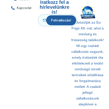
Iratkozz fel a
hírlevelünkre
Kapcsolat
is!
Üdvözöljük az Eu-
Frigó Kft.-nél, ahol a
minőség és
frissesség találkozik!
Mi egy családi
vállalkozás vagyunk,
amely évtizedek óta
elkötelezett a kiváló
minőségű mirelit
termékek előállítása
és forgalmazása
mellett. A családi
jellegű
vállalkozásunk
alapkövei a