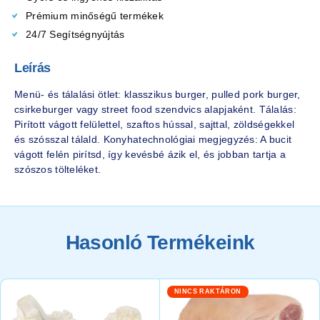
Prémium minőségű termékek
24/7 Segítségnyújtás
Leírás
Menü- és tálalási ötlet: klasszikus burger, pulled pork burger,
csirkeburger vagy street food szendvics alapjaként. Tálalás:
Pirított vágott felülettel, szaftos hússal, sajttal, zöldségekkel
és szósszal tálald. Konyhatechnológiai megjegyzés: A bucit
vágott felén pirítsd, így kevésbé ázik el, és jobban tartja a
szószos tölteléket.
Hasonló Termékeink
NINCS RAKTÁRON