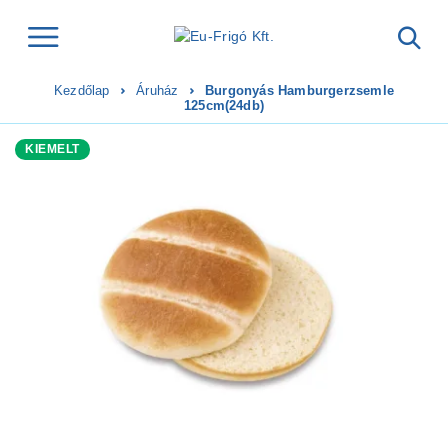
Kezdőlap
Áruház
Burgonyás Hamburgerzsemle
125cm(24db)
KIEMELT