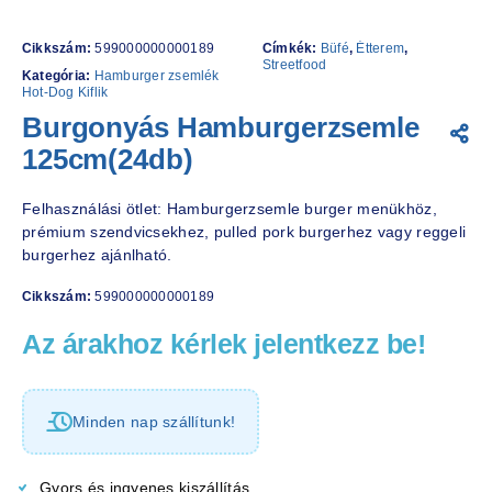
Cikkszám:
599000000000189
Címkék:
Büfé
,
Étterem
,
Streetfood
Kategória:
Hamburger zsemlék
Hot-Dog Kiflik
Burgonyás Hamburgerzsemle
125cm(24db)
Felhasználási ötlet: Hamburgerzsemle burger menükhöz,
prémium szendvicsekhez, pulled pork burgerhez vagy reggeli
burgerhez ajánlható.
Cikkszám:
599000000000189
Az árakhoz kérlek jelentkezz be!
Minden nap szállítunk!
Gyors és ingyenes kiszállítás