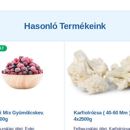
Hasonló Termékeink
LT
i Mix Gyümölcskev.
Karfiolrózsa ( 40-60 Mm )
00g
4x2500g
ználási ötlet: Erdei
Felhasználási ötlet: Karfiolrózs