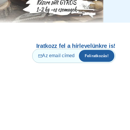
Iratkozz fel a hírlevelünkre is!