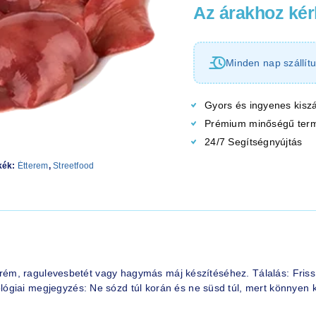
Az árakhoz kérl
Minden nap szállítu
Gyors és ingyenes kiszá
Prémium minőségű ter
24/7 Segítségnyújtás
kék:
Étterem
,
Streetfood
ájkrém, ragulevesbetét vagy hagymás máj készítéséhez. Tálalás: Fris
ógiai megjegyzés: Ne sózd túl korán és ne süsd túl, mert könnyen 