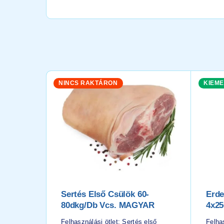
NINCS RAKTÁRON
KIEME
Sertés Első Csülök 60-
Erde
80dkg/db Vcs. MAGYAR
4x25
Felhasználási ötlet: Sertés első
Felhas