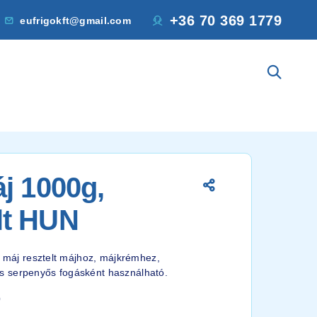
+36 70 369 1779
eufrigokft@gmail.com
j 1000g,
lt HUN
e máj resztelt májhoz, májkrémhez,
 serpenyős fogásként használható.
0