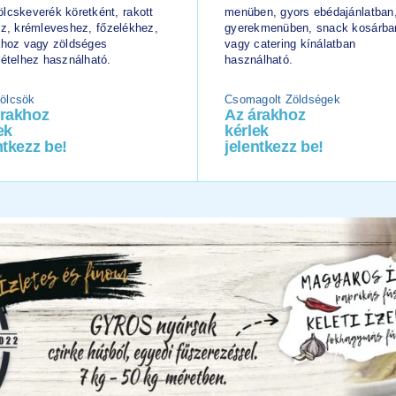
lcskeverék köretként, rakott
menüben, gyors ebédajánlatban
ez, krémleveshez, főzelékhez,
gyerekmenüben, snack kosárba
ához vagy zöldséges
vagy catering kínálatban
lételhez használható.
használható.
ölcsök
Csomagolt Zöldségek
árakhoz
Az árakhoz
ek
kérlek
ntkezz be!
jelentkezz be!