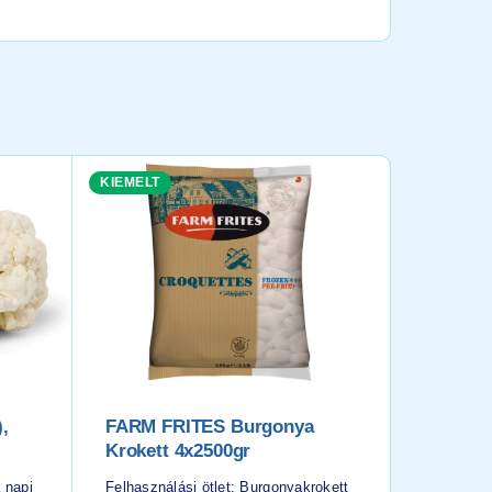
KIEMELT
KIEMELT
,
FARM FRITES Burgonya
FARM F
Krokett 4x2500gr
Burgony
a napi
Felhasználási ötlet: Burgonyakrokett
Felhaszná