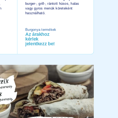
,
burger-, grill-, rántott húsos, halas
burger-, gr
n
vagy gyros menük köreteként
vagy gyro
használható.
használha
Burgonya termékek
Burgonya
Az árakhoz
Az ára
kérlek
kérlek
jelentkezz be!
jelentk