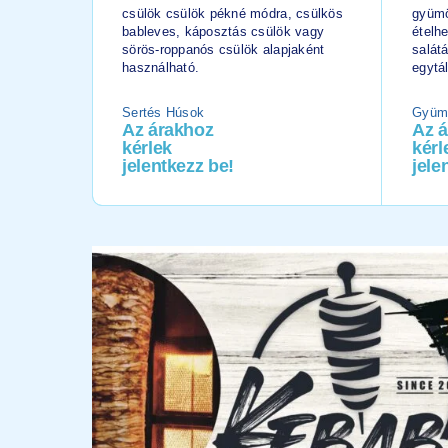
csülök csülök pékné módra, csülkös
gyümö
bableves, káposztás csülök vagy
ételh
sörös-roppanós csülök alapjaként
salát
használható.
egytá
Sertés Húsok
Gyüm
Az árakhoz
Az 
kérlek
kérl
jelentkezz be!
jele