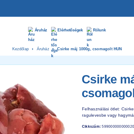
Áruház
Elérhetőségek
Rólunk
Kezdőlap
Áruház
Csirke máj 1000g, csomagolt HUN
Csirke má
csomago
Felhasználási ötlet: Csirk
ragulevesbe vagy hagymás
Cikkszám:
59900000000002