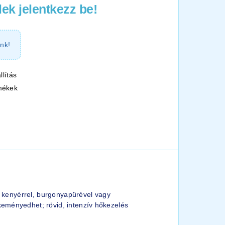
ek jelentkezz be!
nk!
llítás
mékek
s kenyérrel, burgonyapürével vagy
keményedhet; rövid, intenzív hőkezelés