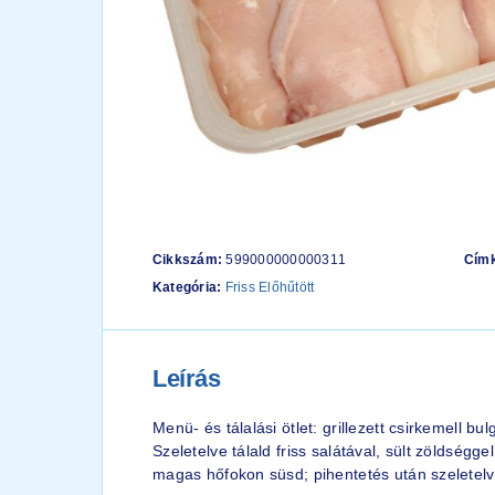
Cikkszám:
599000000000311
Cím
Kategória:
Friss Előhűtött
Leírás
Menü- és tálalási ötlet: grillezett csirkemell bu
Szeletelve tálald friss salátával, sült zöldsé
magas hőfokon süsd; pihentetés után szeletelv