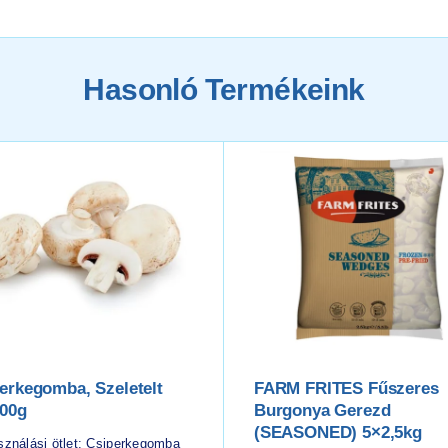
Hasonló Termékeink
erkegomba, Szeletelt
FARM FRITES Fűszeres
00g
Burgonya Gerezd
(SEASONED) 5×2,5kg
sználási ötlet: Csiperkegomba