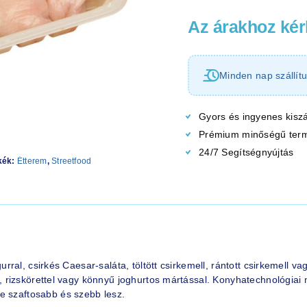
Az árakhoz kérl
Minden nap szállítu
Gyors és ingyenes kiszá
Prémium minőségű ter
24/7 Segítségnyújtás
kék:
Étterem
,
Streetfood
lgurral, csirkés Caesar-saláta, töltött csirkemell, rántott csirkemell va
ggel, rizskörettel vagy könnyű joghurtos mártással. Konyhatechnológi
e szaftosabb és szebb lesz.