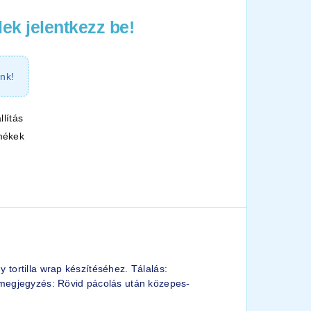
ek jelentkezz be!
nk!
llítás
mékek
gy tortilla wrap készítéséhez. Tálalás:
ai megjegyzés: Rövid pácolás után közepes-