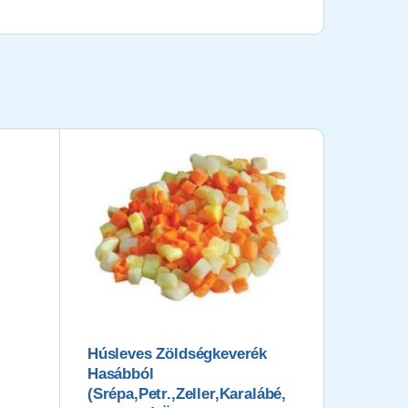
KIEMELT
Húsleves Zöldségkeverék
FARM F
Hasábból
Burgony
(srépa,petr.,zeller,karalábé,
Felhasznál