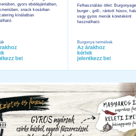
menüben, gyors ebédajánlatban,
Felhasználási ötlet: Burgonyag
kmenüben, snack kosárban
burger-, grill-, rántott húsos, hal
catering kínálatban
vagy gyros menük köreteként
álható.
használható.
ák
Burgonya termékek
árakhoz
Az árakhoz
ek
kérlek
ntkezz be!
jelentkezz be!