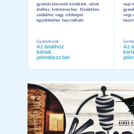
gyümölcskeverék köretként, rakott
napi 
ételhez, krémleveshez, főzelékhez,
gyere
salátához vagy zöldséges
vagy 
egytálételhez használható.
haszn
Gyümölcsök
Gomb
Az árakhoz
Az 
kérlek
kérl
jelentkezz be!
jele