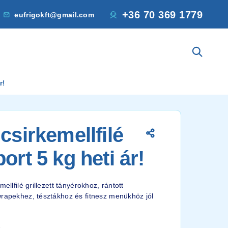
+36 70 369 1779
eufrigokft@gmail.com
r!
csirkemellfilé
ort 5 kg heti ár!
mellfilé grillezett tányérokhoz, rántott
wrapekhez, tésztákhoz és fitnesz menükhöz jól
1