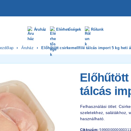
Áruház
Elérhetőségek
Rólunk
ezdőlap
Áruház
Előhűtött csirkemellfilé tálcás import 5 kg heti á
Előhűtött 
tálcás imp
Felhasználási ötlet: Csirke
szeletekhez, salátákhoz, 
használható.
Cikkszám:
59900000000031