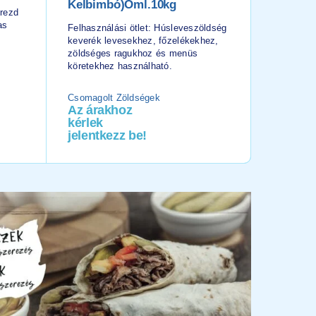
Kelbimbó)öml.10kg
Burgonyasz
erezd
rántott hú
as
Felhasználási ötlet: Húsleveszöldség
menük kör
keverék levesekhez, főzelékekhez,
zöldséges ragukhoz és menüs
köretekhez használható.
Csomagolt Zöldségek
Burgonya
Az árakhoz
Az ára
kérlek
kérlek
jelentkezz be!
jelentk