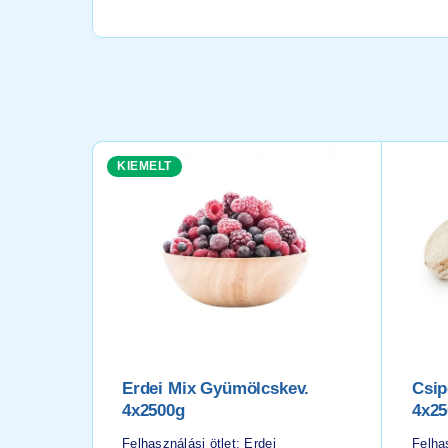
KIEMELT
Erdei Mix Gyümölcskev.
Csip
4x2500g
4x25
Felhasználási ötlet: Erdei
Felha