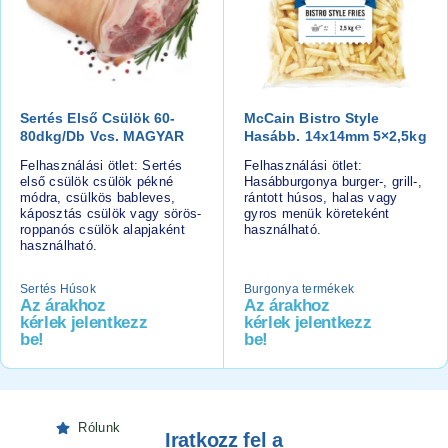
Sertés Első Csülök 60-
McCain Bistro Style
80dkg/db Vcs. MAGYAR
Hasább. 14x14mm 5×2,5kg
Felhasználási ötlet: Sertés
Felhasználási ötlet:
első csülök csülök pékné
Hasábburgonya burger-, grill-,
módra, csülkös bableves,
rántott húsos, halas vagy
káposztás csülök vagy sörös-
gyros menük köreteként
roppanós csülök alapjaként
használható.
használható.
Sertés Húsok
Burgonya termékek
Az árakhoz
Az árakhoz
kérlek jelentkezz
kérlek jelentkezz
be!
be!
Rólunk
Iratkozz fel a