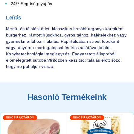
24/7 Segítségnyújtás
Leírás
Menü- és tálalási ötlet: klasszikus hasábburgonya köretként
burgerhez, rántott húsokhoz, gyros tálhoz, halételekhez vagy
gyermekmenühöz. Tálalás: Papírtálcában street foodként
vagy tányéron mártogatóssal és friss salátával tálald.
Konyhatechnológiai megjegyzés: Fagyasztott állapotból,
előmelegített sütőben/fritőzben készítsd; tálalás előtt sózd,
hogy ne puhuljon vissza.
Hasonló Termékeink
NINCS RAKTÁRON
NINCS RAKTÁRON