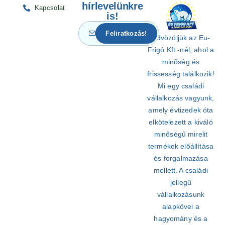
hírlevelünkre
Kapcsolat
is!
Üdvözöljük az Eu-
Frigó Kft.-nél, ahol a
minőség és
frissesség találkozik!
Mi egy családi
vállalkozás vagyunk,
amely évtizedek óta
elkötelezett a kiváló
minőségű mirelit
termékek előállítása
és forgalmazása
mellett. A családi
jellegű
vállalkozásunk
alapkövei a
hagyomány és a