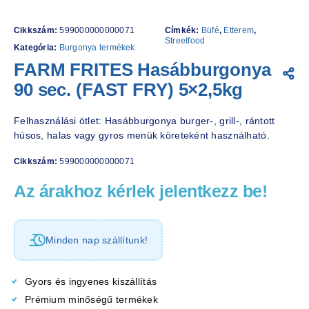
Cikkszám:
599000000000071
Címkék:
Büfé
,
Étterem
,
Streetfood
Kategória:
Burgonya termékek
FARM FRITES Hasábburgonya
90 sec. (FAST FRY) 5×2,5kg
Felhasználási ötlet: Hasábburgonya burger-, grill-, rántott
húsos, halas vagy gyros menük köreteként használható.
Cikkszám:
599000000000071
Az árakhoz kérlek jelentkezz be!
Minden nap szállítunk!
Gyors és ingyenes kiszállítás
Prémium minőségű termékek