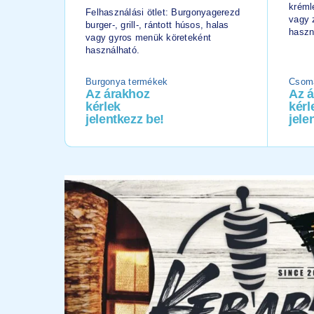
kréml
Felhasználási ötlet: Burgonyagerezd
vagy 
burger-, grill-, rántott húsos, halas
haszn
vagy gyros menük köreteként
használható.
Burgonya termékek
Csoma
Az árakhoz
Az 
kérlek
kérl
jelentkezz be!
jele