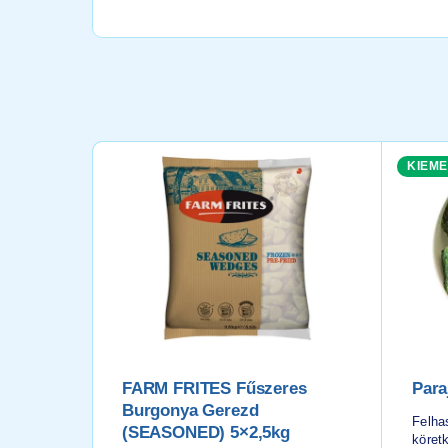
KIEME
FARM FRITES Fűszeres
Para
Burgonya Gerezd
Felhas
(SEASONED) 5×2,5kg
köretk