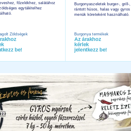
eveshez, főzelékhez, salátához
Burgonyaszeletek burger-, grill-,
zöldséges egytálételhez
rántott húsos, halas vagy gyros
álható.
menük köreteként használható.
golt Zöldségek
Burgonya termékek
árakhoz
Az árakhoz
ek
kérlek
ntkezz be!
jelentkezz be!