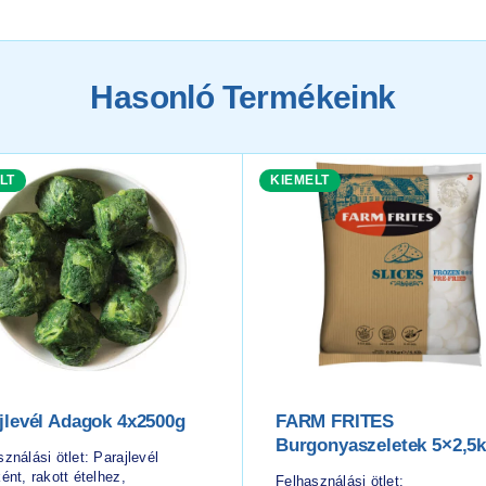
Hasonló Termékeink
LT
KIEMELT
jlevél Adagok 4x2500g
FARM FRITES
Burgonyaszeletek 5×2,5
ználási ötlet: Parajlevél
ént, rakott ételhez,
Felhasználási ötlet: