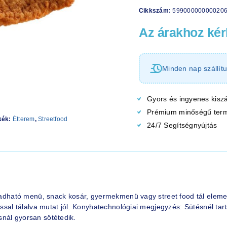
Cikkszám:
59900000000020
Az árakhoz kérl
Minden nap szállítu
Gyors és ingyenes kiszá
Prémium minőségű ter
kék:
Étterem
,
Streetfood
24/7 Segítségnyújtás
 kiadható menü, snack kosár, gyermekmenü vagy street food tál elem
óssal tálalva mutat jól. Konyhatechnológiai megjegyzés: Sütésnél tart
nál gyorsan sötétedik.