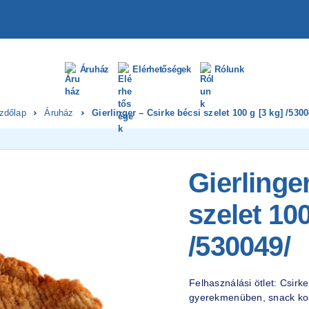
Áruház
Elérhetőségek
Rólunk
zdőlap
Áruház
Gierlinger – Csirke bécsi szelet 100 g [3 kg] /5300
Gierlinge
szelet 100
/530049/
Felhasználási ötlet: Csir
gyerekmenüben, snack kos