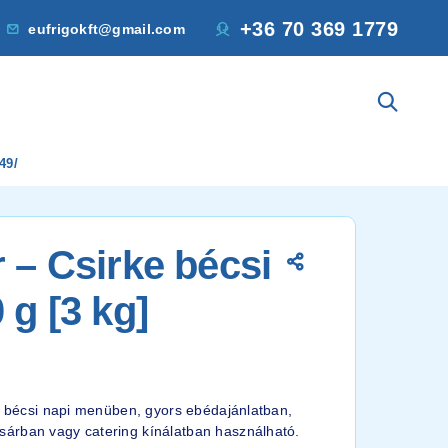
+36 70 369 1779
eufrigokft@gmail.com
49/
r – Csirke bécsi
 g [3 kg]
ke bécsi napi menüben, gyors ebédajánlatban,
árban vagy catering kínálatban használható.