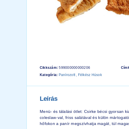
Cikkszám:
599000000000206
Cím
Kategória:
Panírozott , Félkész Húsok
Leírás
Menü- és tálalási ötlet: Csirke bécsi gyorsan
coleslaw-val, friss salátával és külön mártogat
hőfokon a panír megszívhatja magát, túl magas