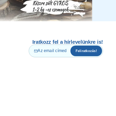
Iratkozz fel a hírlevelünkre is!