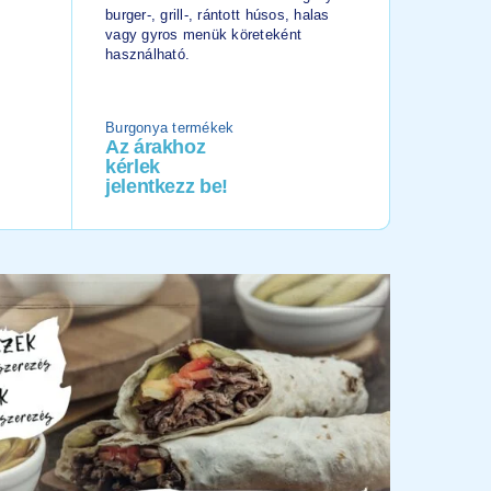
burger-, grill-, rántott húsos, halas
gyümölcsk
vagy gyros menük köreteként
ételhez, 
használható.
salátához
egytáléte
Burgonya termékek
Gyümölcs
Az árakhoz
Az ára
kérlek
kérlek
jelentkezz be!
jelentk