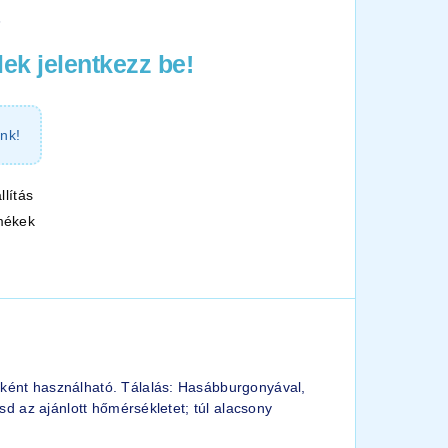
6
ek jelentkezz be!
nk!
llítás
mékek
eként használható. Tálalás: Hasábburgonyával,
sd az ajánlott hőmérsékletet; túl alacsony