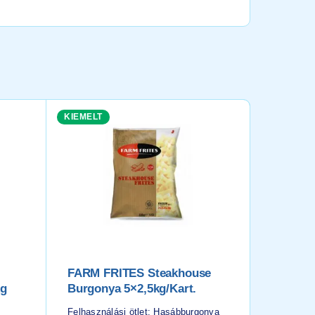
KIEMELT
KIEMELT
FARM FRITES Steakhouse
Erdei M
kg
Burgonya 5×2,5kg/kart.
4x2500
Felhasználási ötlet: Hasábburgonya
Felhasznál