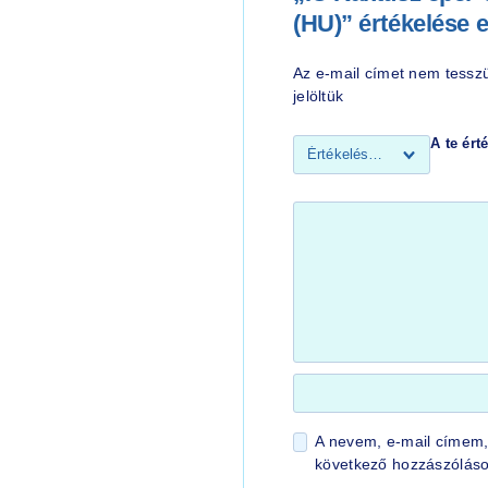
(HU)” értékelése 
Az e-mail címet nem tessz
jelöltük
A te ér
A nevem, e-mail címem
következő hozzászólás