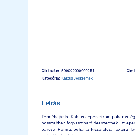
Cikkszám:
599000000000254
Cím
Kategória:
Kaktus Jégkrémek
Leírás
Termékajánló: Kaktusz eper-citrom poharas jé
hosszabban fogyasztható desszertnek. Íz: eper 
párosa. Forma: poharas kiszerelés. Textúra: l