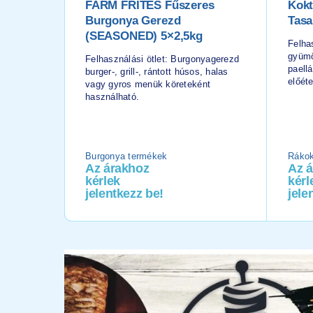
FARM FRITES Fűszeres
Kokt
Burgonya Gerezd
Tas
(SEASONED) 5×2,5kg
Felhas
gyümö
Felhasználási ötlet: Burgonyagerezd
paell
burger-, grill-, rántott húsos, halas
előét
vagy gyros menük köreteként
használható.
Burgonya termékek
Rákok
Az árakhoz
Az 
kérlek
kérl
jelentkezz be!
jele