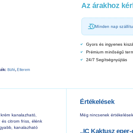
Az árakhoz kérl
Minden nap szállítu
Gyors és ingyenes kiszá
Prémium minőségű ter
24/7 Segítségnyújtás
kék:
Büfé
,
Étterem
Értékelések
gkrém kanalazható,
Még nincsenek értékelések
és citrom friss, élénk
ágyabb, kanalazható
„IC Kaktusz eper-