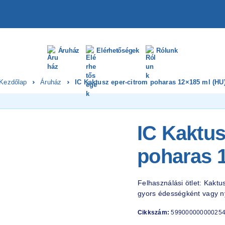
Áruház
Elérhetőségek
Rólunk
Kezdőlap
Áruház
IC Kaktusz eper-citrom poharas 12×185 ml (HU
IC Kaktus
poharas 
Felhasználási ötlet: Kakt
gyors édességként vagy ny
Cikkszám:
59900000000025