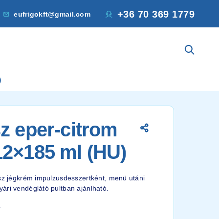
+36 70 369 1779
eufrigokft@gmail.com
)
z eper-citrom
12×185 ml (HU)
usz jégkrém impulzusdesszertként, menü utáni
ári vendéglátó pultban ajánlható.
4