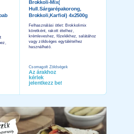
Brokkoli-Mix(
FARM F
Hull.sárgarépakorong,
Burgon
bab
Brokkoli,karfiol) 4x2500g
WEDGES
Felhasználási ötlet: Brokkolimix
Felhaszná
köretként, rakott ételhez,
burger-, gr
krémleveshez, főzelékhez, salátához
vagy gyro
t
vagy zöldséges egytálételhez
használha
hez,
használható.
Csomagolt Zöldségek
Burgonya
Az árakhoz
Az ára
kérlek
kérlek
jelentkezz be!
jelentk