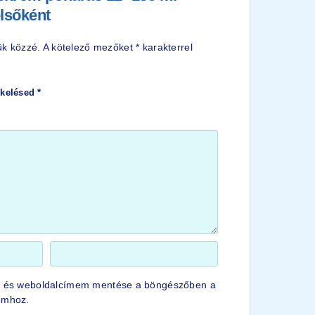
elsőként
ük közzé.
A kötelező mezőket
*
karakterrel
tékelésed
*
, és weboldalcímem mentése a böngészőben a
omhoz.