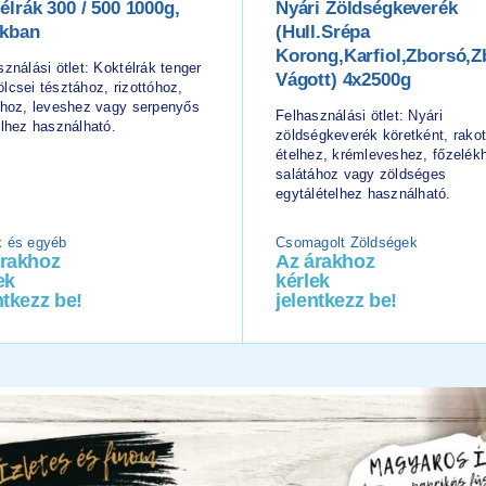
élrák 300 / 500 1000g,
Nyári Zöldségkeverék
akban
(hull.srépa
Korong,karfiol,zborsó,z
ználási ötlet: Koktélrák tenger
Vágott) 4x2500g
lcsei tésztához, rizottóhoz,
ához, leveshez vagy serpenyős
Felhasználási ötlet: Nyári
elhez használható.
zöldségkeverék köretként, rakot
ételhez, krémleveshez, főzelék
salátához vagy zöldséges
egytálételhez használható.
 és egyéb
Csomagolt Zöldségek
árakhoz
Az árakhoz
ek
kérlek
ntkezz be!
jelentkezz be!