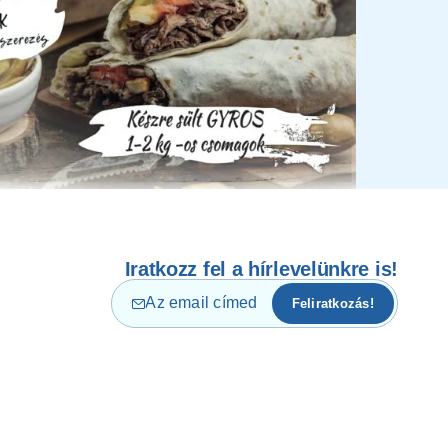
Iratkozz fel a hírlevelünkre is!