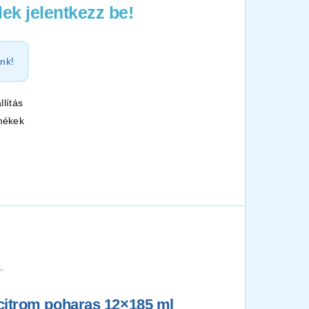
ek jelentkezz be!
nk!
llítás
mékek
.
citrom poharas 12×185 ml