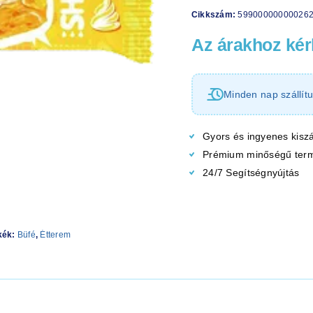
Cikkszám:
59900000000026
Az árakhoz kérl
Minden nap szállítu
Gyors és ingyenes kiszá
Prémium minőségű ter
24/7 Segítségnyújtás
kék:
Büfé
,
Étterem