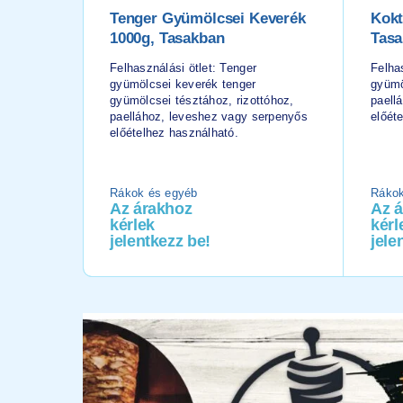
Tenger Gyümölcsei Keverék
Kokt
1000g, Tasakban
Tas
Felhasználási ötlet: Tenger
Felhas
gyümölcsei keverék tenger
gyümö
gyümölcsei tésztához, rizottóhoz,
paell
paellához, leveshez vagy serpenyős
előét
előételhez használható.
Rákok és egyéb
Rákok
Az árakhoz
Az 
kérlek
kérl
jelentkezz be!
jele