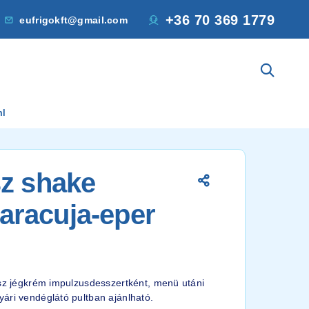
+36 70 369 1779
eufrigokft@gmail.com
ml
sz shake
racuja-eper
usz jégkrém impulzusdesszertként, menü utáni
ári vendéglátó pultban ajánlható.