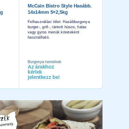
McCain Bistro Style Hasább.
Brokkol
kg
14x14mm 5×2,5kg
Hull.sá
Brokkol
Felhasználási ötlet: Hasábburgonya
burger-, grill-, rántott húsos, halas
Felhasznál
vagy gyros menük köreteként
köretként,
használható.
krémleves
vagy zöld
használha
Burgonya termékek
Csomagol
Az árakhoz
Az ára
kérlek
kérlek
jelentkezz be!
jelentk