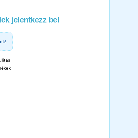
2
ek jelentkezz be!
nk!
llítás
mékek