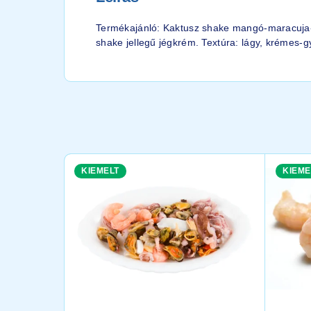
Termékajánló: Kaktusz shake mangó-maracuja-e
shake jellegű jégkrém. Textúra: lágy, krémes-g
KIEMELT
KIEME