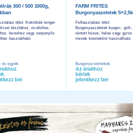
élrák 300 / 500 1000g,
FARM FRITES
akban
Burgonyaszeletek 5×2,5
ználási ötlet: Koktélrák tenger
Felhasználási ötlet:
lcsei tésztához, rizottóhoz,
Burgonyaszeletek burger-, grill-,
ához, leveshez vagy serpenyős
rántott húsos, halas vagy gyros
elhez használható.
menük köreteként használható.
 és egyéb
Burgonya termékek
árakhoz
Az árakhoz
ek
kérlek
ntkezz be!
jelentkezz be!