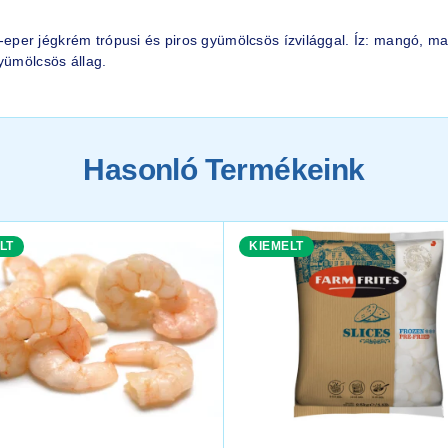
per jégkrém trópusi és piros gyümölcsös ízvilággal. Íz: mangó, ma
yümölcsös állag.
Hasonló Termékeink
LT
KIEMELT