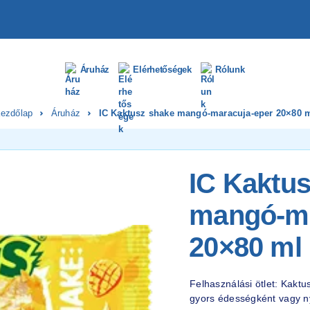
Áruház
Elérhetőségek
Rólunk
ezdőlap
Áruház
IC Kaktusz shake mangó-maracuja-eper 20×80 
IC Kaktu
mangó-ma
20×80 ml
Felhasználási ötlet: Kakt
gyors édességként vagy ny