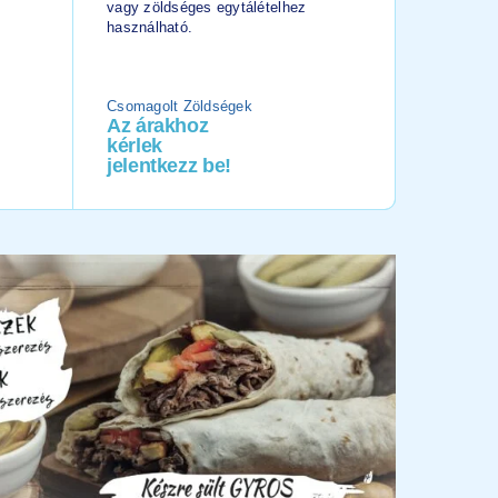
vagy zöldséges egytálételhez
vagy gyro
használható.
használha
Csomagolt Zöldségek
Burgonya
Az árakhoz
Az ára
kérlek
kérlek
jelentkezz be!
jelentk