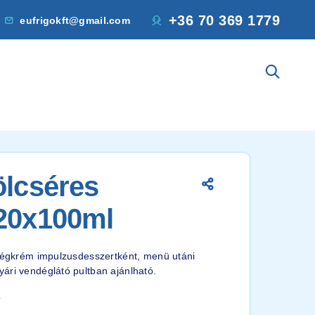
+36 70 369 1779
eufrigokft@gmail.com
ölcséres
 20x100ml
 jégkrém impulzusdesszertként, menü utáni
ári vendéglátó pultban ajánlható.
4