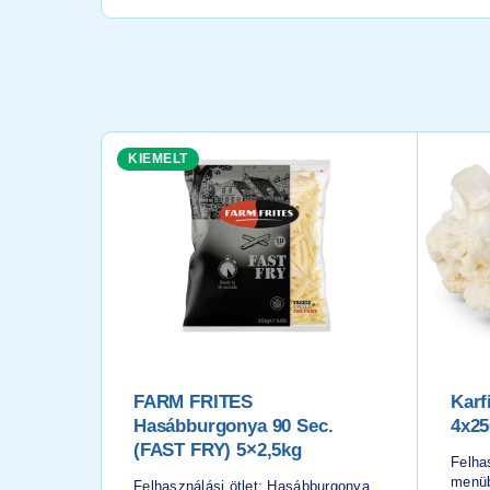
KIEMELT
FARM FRITES
Karf
Hasábburgonya 90 Sec.
4x25
(FAST FRY) 5×2,5kg
Felhas
menüb
Felhasználási ötlet: Hasábburgonya