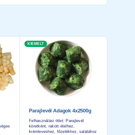
KIEMELT
KIEMELT
Parajlevél Adagok 4x2500g
FARM F
Krokett
Felhasználási ötlet: Parajlevél
dséges
köretként, rakott ételhez,
Felhasznál
krémleveshez, főzelékhez, salátához
burger-, gr