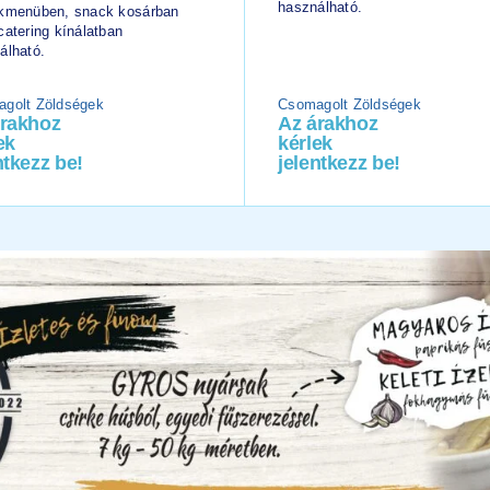
használható.
kmenüben, snack kosárban
catering kínálatban
álható.
golt Zöldségek
Csomagolt Zöldségek
árakhoz
Az árakhoz
ek
kérlek
ntkezz be!
jelentkezz be!