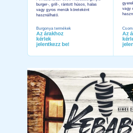
gyere
burger-, grill-, rántott húsos, halas
vagy 
vagy gyros menük köreteként
haszn
használható.
Burgonya termékek
Csoma
Az árakhoz
Az 
kérlek
kérl
jelentkezz be!
jele