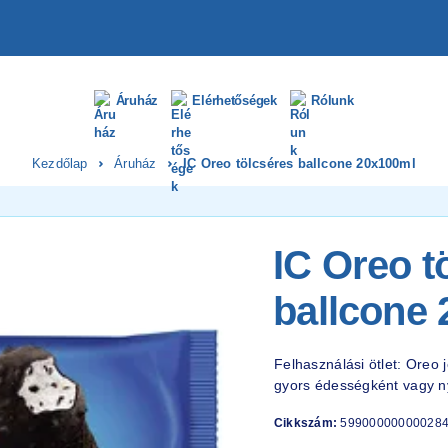
Áruház
Elérhetőségek
Rólunk
Kezdőlap
Áruház
IC Oreo tölcséres ballcone 20x100ml
IC Oreo t
ballcone
Felhasználási ötlet: Oreo
gyors édességként vagy ny
Cikkszám:
59900000000028