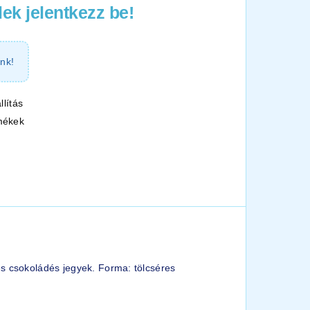
ek jelentkezz be!
nk!
llítás
mékek
és csokoládés jegyek. Forma: tölcséres