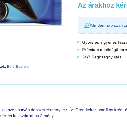
Az árakhoz kérl
Minden nap szállítu
Gyors és ingyenes kiszá
Prémium minőségű ter
24/7 Segítségnyújtás
kék:
Büfé
,
Étterem
 kekszes ostyás desszertélményhez. Íz: Oreo keksz, vaníliás krém 
lcsér és kekszdarabos élmény.