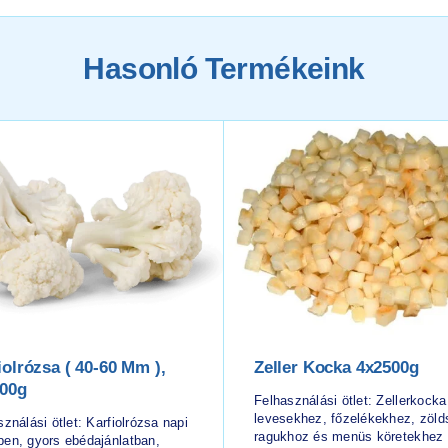
Hasonló Termékeink
iolrózsa ( 40-60 Mm ),
Zeller Kocka 4x2500g
00g
Felhasználási ötlet: Zellerkocka
levesekhez, főzelékekhez, zöl
ználási ötlet: Karfiolrózsa napi
ragukhoz és menüs köretekhez
en, gyors ebédajánlatban,