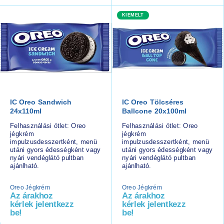
KIEMELT
IC Oreo Sandwich
IC Oreo Tölcséres
24x110ml
Ballcone 20x100ml
Felhasználási ötlet: Oreo
Felhasználási ötlet: Oreo
jégkrém
jégkrém
impulzusdesszertként, menü
impulzusdesszertként, menü
utáni gyors édességként vagy
utáni gyors édességként vagy
nyári vendéglátó pultban
nyári vendéglátó pultban
ajánlható.
ajánlható.
Oreo Jégkrém
Oreo Jégkrém
Az árakhoz
Az árakhoz
kérlek jelentkezz
kérlek jelentkezz
be!
be!