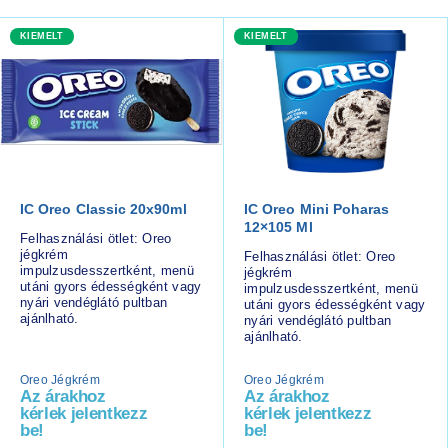
KIEMELT
KIEMELT
IC Oreo Classic 20x90ml
IC Oreo Mini Poharas
12×105 Ml
Felhasználási ötlet: Oreo
jégkrém
Felhasználási ötlet: Oreo
impulzusdesszertként, menü
jégkrém
utáni gyors édességként vagy
impulzusdesszertként, menü
nyári vendéglátó pultban
utáni gyors édességként vagy
ajánlható.
nyári vendéglátó pultban
ajánlható.
Oreo Jégkrém
Oreo Jégkrém
Az árakhoz
Az árakhoz
kérlek jelentkezz
kérlek jelentkezz
be!
be!