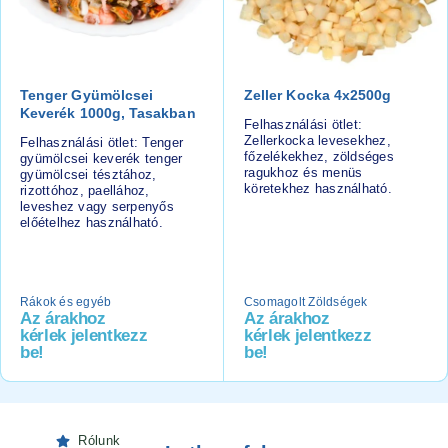
Tenger Gyümölcsei
Zeller Kocka 4x2500g
Keverék 1000g, Tasakban
Felhasználási ötlet:
Zellerkocka levesekhez,
Felhasználási ötlet: Tenger
főzelékekhez, zöldséges
gyümölcsei keverék tenger
ragukhoz és menüs
gyümölcsei tésztához,
köretekhez használható.
rizottóhoz, paellához,
leveshez vagy serpenyős
előételhez használható.
Rákok és egyéb
Csomagolt Zöldségek
Az árakhoz
Az árakhoz
kérlek jelentkezz
kérlek jelentkezz
be!
be!
Rólunk