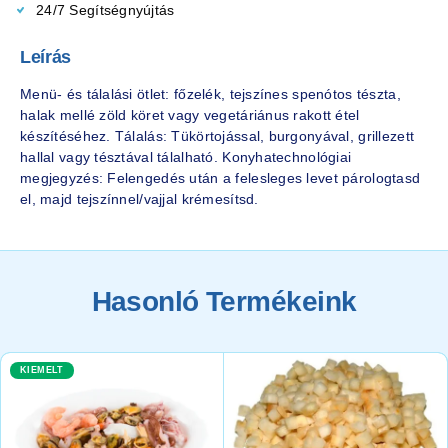
24/7 Segítségnyújtás
Leírás
Menü- és tálalási ötlet: főzelék, tejszínes spenótos tészta,
halak mellé zöld köret vagy vegetáriánus rakott étel
készítéséhez. Tálalás: Tükörtojással, burgonyával, grillezett
hallal vagy tésztával tálalható. Konyhatechnológiai
megjegyzés: Felengedés után a felesleges levet párologtasd
el, majd tejszínnel/vajjal krémesítsd.
Hasonló Termékeink
KIEMELT