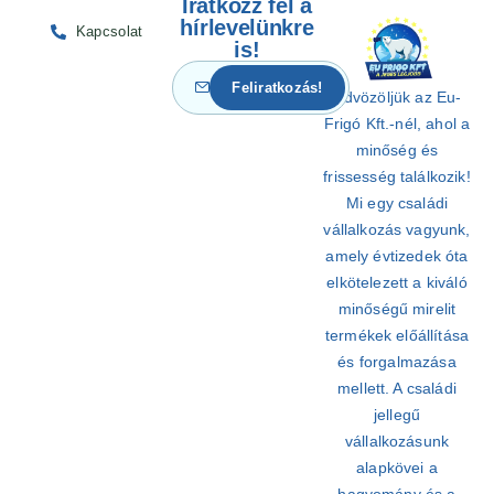
Iratkozz fel a
hírlevelünkre
Kapcsolat
is!
Üdvözöljük az Eu-
Frigó Kft.-nél, ahol a
minőség és
frissesség találkozik!
Mi egy családi
vállalkozás vagyunk,
amely évtizedek óta
elkötelezett a kiváló
minőségű mirelit
termékek előállítása
és forgalmazása
mellett. A családi
jellegű
vállalkozásunk
alapkövei a