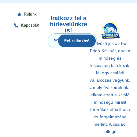
Rólunk
Iratkozz fel a
hírlevelünkre
Kapcsolat
is!
Üdvözöljük az Eu-
Frigó Kft.-nél, ahol a
minőség és
frissesség találkozik!
Mi egy családi
vállalkozás vagyunk,
amely évtizedek óta
elkötelezett a kiváló
minőségű mirelit
termékek előállítása
és forgalmazása
mellett. A családi
jellegű