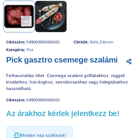
Cikkszám:
599000000000301
Címkék:
Büfé
,
Étterem
Kategória:
Pick
Pick gasztro csemege szalámi
Felhasználási ötlet: Csemege szalámi grilltálakhoz, reggeli
kínálathoz, hot-doghoz, szendvicsekhez vagy hidegtálakhoz
használható.
Cikkszám:
599000000000301
Az árakhoz kérlek jelentkezz be!
Minden nap szállítunk!