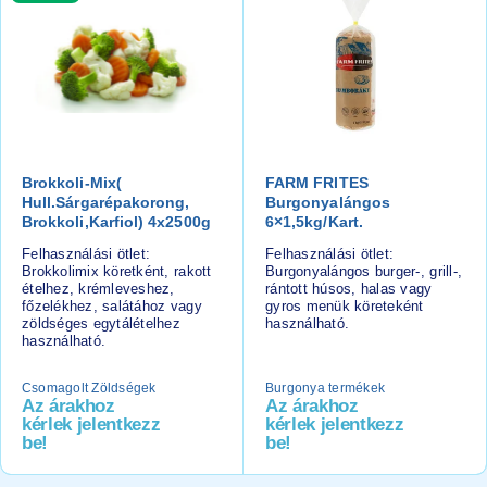
Brokkoli-Mix(
FARM FRITES
Hull.sárgarépakorong,
Burgonyalángos
Brokkoli,karfiol) 4x2500g
6×1,5kg/kart.
Felhasználási ötlet:
Felhasználási ötlet:
Brokkolimix köretként, rakott
Burgonyalángos burger-, grill-,
ételhez, krémleveshez,
rántott húsos, halas vagy
főzelékhez, salátához vagy
gyros menük köreteként
zöldséges egytálételhez
használható.
használható.
Csomagolt Zöldségek
Burgonya termékek
Az árakhoz
Az árakhoz
kérlek jelentkezz
kérlek jelentkezz
be!
be!