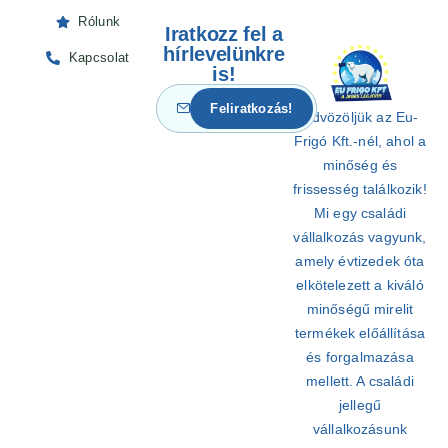
Rólunk
Iratkozz fel a
hírlevelünkre
Kapcsolat
is!
Üdvözöljük az Eu-
Frigó Kft.-nél, ahol a
minőség és
frissesség találkozik!
Mi egy családi
vállalkozás vagyunk,
amely évtizedek óta
elkötelezett a kiváló
minőségű mirelit
termékek előállítása
és forgalmazása
mellett. A családi
jellegű
vállalkozásunk