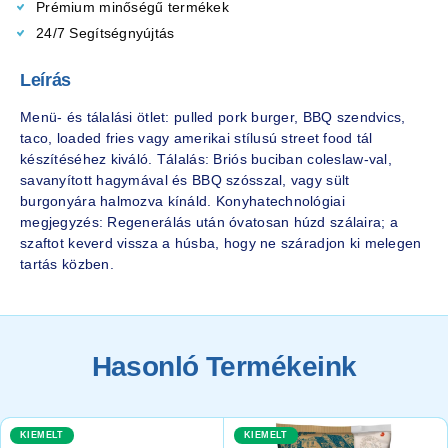
Prémium minőségű termékek
24/7 Segítségnyújtás
Leírás
Menü- és tálalási ötlet: pulled pork burger, BBQ szendvics,
taco, loaded fries vagy amerikai stílusú street food tál
készítéséhez kiváló. Tálalás: Briós buciban coleslaw-val,
savanyított hagymával és BBQ szósszal, vagy sült
burgonyára halmozva kínáld. Konyhatechnológiai
megjegyzés: Regenerálás után óvatosan húzd szálaira; a
szaftot keverd vissza a húsba, hogy ne száradjon ki melegen
tartás közben.
Hasonló Termékeink
KIEMELT
KIEMELT