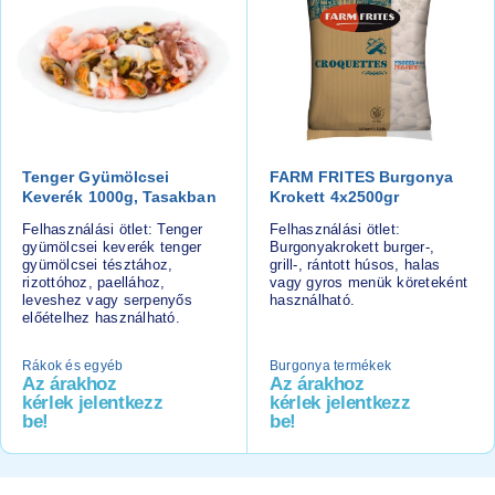
Tenger Gyümölcsei
FARM FRITES Burgonya
Keverék 1000g, Tasakban
Krokett 4x2500gr
Felhasználási ötlet: Tenger
Felhasználási ötlet:
gyümölcsei keverék tenger
Burgonyakrokett burger-,
gyümölcsei tésztához,
grill-, rántott húsos, halas
rizottóhoz, paellához,
vagy gyros menük köreteként
leveshez vagy serpenyős
használható.
előételhez használható.
Rákok és egyéb
Burgonya termékek
Az árakhoz
Az árakhoz
kérlek jelentkezz
kérlek jelentkezz
be!
be!