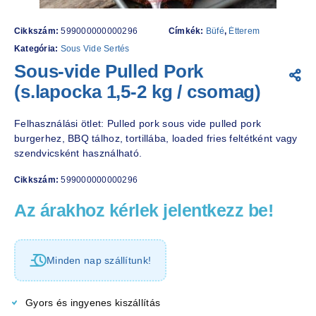
Cikkszám:
599000000000296
Címkék:
Büfé
,
Étterem
Kategória:
Sous Vide Sertés
Sous-vide Pulled Pork
(s.lapocka 1,5-2 kg / csomag)
Felhasználási ötlet: Pulled pork sous vide pulled pork
burgerhez, BBQ tálhoz, tortillába, loaded fries feltétként vagy
szendvicsként használható.
Cikkszám:
599000000000296
Az árakhoz kérlek jelentkezz be!
Minden nap szállítunk!
Gyors és ingyenes kiszállítás