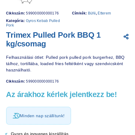
Cikkszám:
599000000000176
Címkék:
Büfé
,
Étterem
Kategória:
Gyros Kebab Pulled
Pork
Trimex Pulled Pork BBQ 1
kg/csomag
Felhasználási ötlet: Pulled pork pulled pork burgerhez, BBQ
tálhoz, tortillába, loaded fries feltétként vagy szendvicsként
használható.
Cikkszám:
599000000000176
Az árakhoz kérlek jelentkezz be!
Minden nap szállítunk!
Gyors és ingyenes kiszállítás