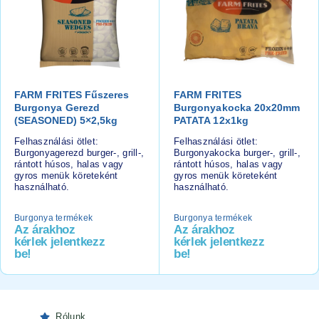
FARM FRITES Fűszeres
FARM FRITES
Burgonya Gerezd
Burgonyakocka 20x20mm
(SEASONED) 5×2,5kg
PATATA 12x1kg
Felhasználási ötlet:
Felhasználási ötlet:
Burgonyagerezd burger-, grill-,
Burgonyakocka burger-, grill-,
rántott húsos, halas vagy
rántott húsos, halas vagy
gyros menük köreteként
gyros menük köreteként
használható.
használható.
Burgonya termékek
Burgonya termékek
Az árakhoz
Az árakhoz
kérlek jelentkezz
kérlek jelentkezz
be!
be!
Rólunk