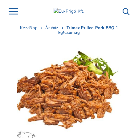
Kezdőlap
Áruház
Trimex Pulled Pork BBQ 1
kg/csomag