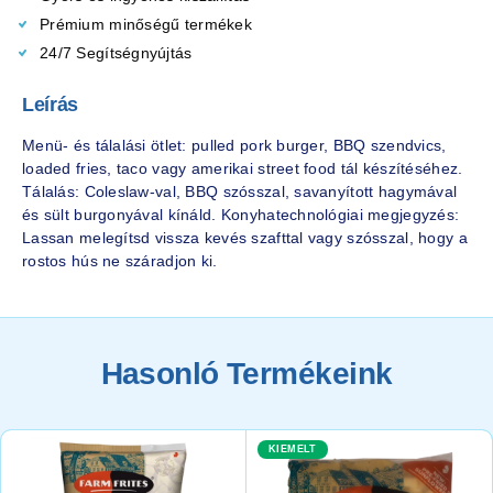
Prémium minőségű termékek
24/7 Segítségnyújtás
Leírás
Menü- és tálalási ötlet: pulled pork burger, BBQ szendvics,
loaded fries, taco vagy amerikai street food tál készítéséhez.
Tálalás: Coleslaw-val, BBQ szósszal, savanyított hagymával
és sült burgonyával kínáld. Konyhatechnológiai megjegyzés:
Lassan melegítsd vissza kevés szafttal vagy szósszal, hogy a
rostos hús ne száradjon ki.
Hasonló Termékeink
KIEMELT