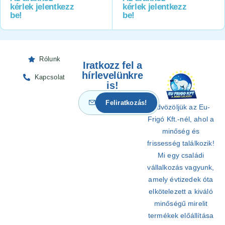
kérlek jelentkezz
kérlek jelentkezz
be!
be!
Rólunk
Iratkozz fel a
hírlevelünkre
Kapcsolat
is!
Üdvözöljük az Eu-
Frigó Kft.-nél, ahol a
minőség és
frissesség találkozik!
Mi egy családi
vállalkozás vagyunk,
amely évtizedek óta
elkötelezett a kiváló
minőségű mirelit
termékek előállítása