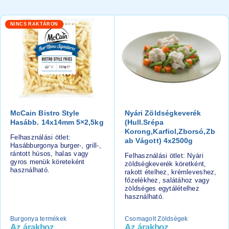
NINCS RAKTÁRON
McCain Bistro Style
Nyári Zöldségkeverék
Hasább. 14x14mm 5×2,5kg
(hull.srépa
Korong,karfiol,zborsó,zb
Felhasználási ötlet:
Ab Vágott) 4x2500g
Hasábburgonya burger-, grill-,
rántott húsos, halas vagy
Felhasználási ötlet: Nyári
gyros menük köreteként
zöldségkeverék köretként,
használható.
rakott ételhez, krémleveshez,
főzelékhez, salátához vagy
zöldséges egytálételhez
használható.
Burgonya termékek
Csomagolt Zöldségek
Az árakhoz
Az árakhoz