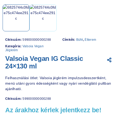
Cikkszám:
599000000000288
Címkék:
Büfé
,
Étterem
Kategória:
Valsoia Vegan
Jégkrém
Valsoia Vegan IG Classic
24×130 ml
Felhasználási ötlet: Valsoia jégkrém impulzusdesszertként,
menü utáni gyors édességként vagy nyári vendéglátó pultban
ajánlható.
Cikkszám:
599000000000288
Az árakhoz kérlek jelentkezz be!