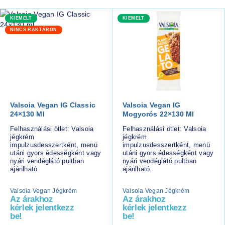
KIEMELT
KIEMELT
NINCS RAKTÁRON
Valsoia Vegan IG Classic
Valsoia Vegan IG
24×130 Ml
Mogyorós 22×130 Ml
Felhasználási ötlet: Valsoia
Felhasználási ötlet: Valsoia
jégkrém
jégkrém
impulzusdesszertként, menü
impulzusdesszertként, menü
utáni gyors édességként vagy
utáni gyors édességként vagy
nyári vendéglátó pultban
nyári vendéglátó pultban
ajánlható.
ajánlható.
Valsoia Vegan Jégkrém
Valsoia Vegan Jégkrém
Az árakhoz
Az árakhoz
kérlek jelentkezz
kérlek jelentkezz
be!
be!