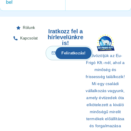
be!
Rólunk
Iratkozz fel a
hírlevelünkre
Kapcsolat
is!
Üdvözöljük az Eu-
Frigó Kft.-nél, ahol a
minőség és
frissesség találkozik!
Mi egy családi
vállalkozás vagyunk,
amely évtizedek óta
elkötelezett a kiváló
minőségű mirelit
termékek előállítása
és forgalmazása