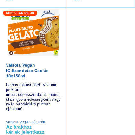
NINCS RAKTÁRON
Valsoia Vegan
IG.Szendvics Csokis
18x158ml
Felhasználási ötlet: Valsoia
jégkrém
impulzusdesszertként, menü
utáni gyors édességként vagy
nyári vendéglátó pultban
ajánlható.
Valsoia Vegan Jégkrém
Az árakhoz
kérlek jelentkezz