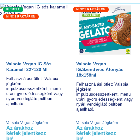
KIEMELT
NINCS RAKTÁRON
NINCS RAKTÁRON
Valsoia Vegan IG Sós
Valsoia Vegan
Karamell 22×120 Ml
IG.Szendvics Áfonyás
18x158ml
Felhasználási ötlet: Valsoia
jégkrém
Felhasználási ötlet: Valsoia
impulzusdesszertként, menü
jégkrém
utáni gyors édességként vagy
impulzusdesszertként, menü
nyári vendéglátó pultban
utáni gyors édességként vagy
ajánlható.
nyári vendéglátó pultban
ajánlható.
Valsoia Vegan Jégkrém
Valsoia Vegan Jégkrém
Az árakhoz
Az árakhoz
kérlek jelentkezz
kérlek jelentkezz
be!
be!