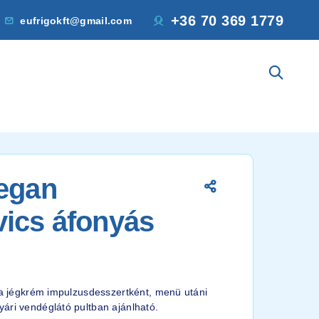
+36 70 369 1779
eufrigokft@gmail.com
Vegan
vics áfonyás
oia jégkrém impulzusdesszertként, menü utáni
ári vendéglátó pultban ajánlható.