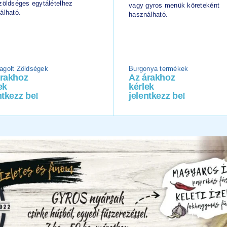
zöldséges egytálételhez
vagy gyros menük köreteként
álható.
használható.
golt Zöldségek
Burgonya termékek
árakhoz
Az árakhoz
ek
kérlek
ntkezz be!
jelentkezz be!