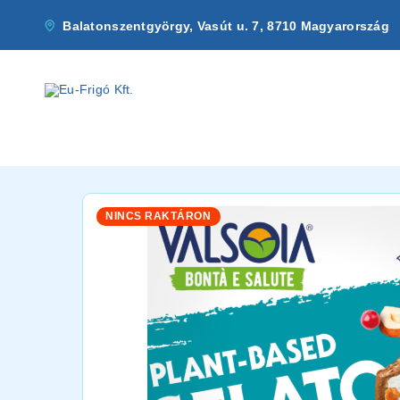
Balatonszentgyörgy, Vasút u. 7, 8710 Magyarország
NINCS RAKTÁRON