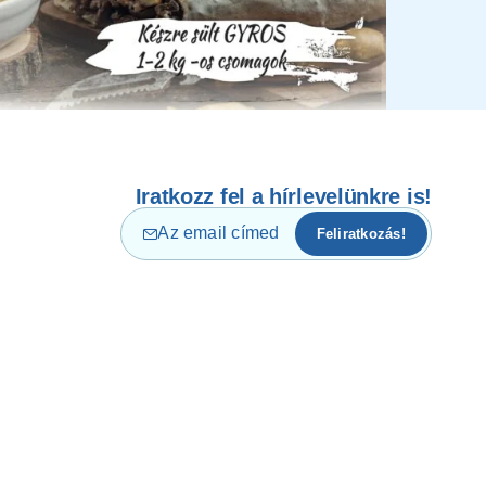
Iratkozz fel a hírlevelünkre is!