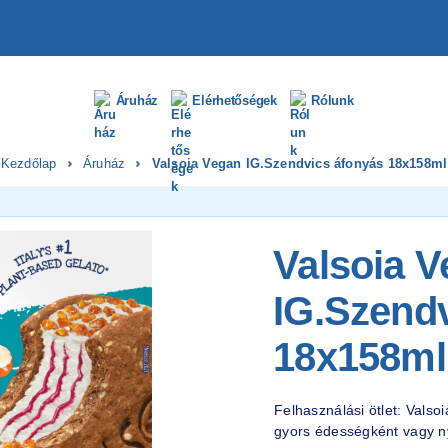
Áruház
Elérhetőségek
Rólunk
Kezdőlap
Áruház
Valsoia Vegan IG.Szendvics áfonyás 18x158ml
Valsoia 
IG.Szend
18x158ml
Felhasználási ötlet: Vals
gyors édességként vagy ny