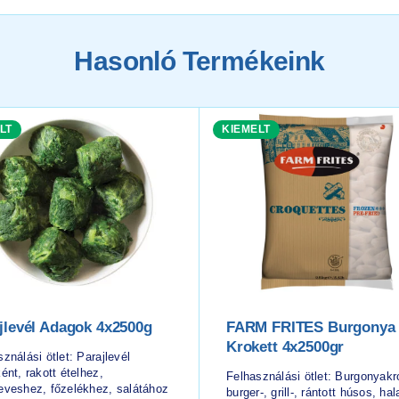
Hasonló Termékeink
LT
KIEMELT
jlevél Adagok 4x2500g
FARM FRITES Burgonya
Krokett 4x2500gr
ználási ötlet: Parajlevél
ént, rakott ételhez,
Felhasználási ötlet: Burgonyakr
eveshez, főzelékhez, salátához
burger-, grill-, rántott húsos, hal