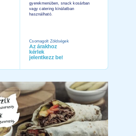
gyerekmenüben, snack kosárban
Felhasznál
vagy catering kínálatban
zöldségkev
használható.
ételhez, 
salátához
egytáléte
Csomagolt Zöldségek
Csomagol
Az árakhoz
Az ára
kérlek
kérlek
jelentkezz be!
jelentk