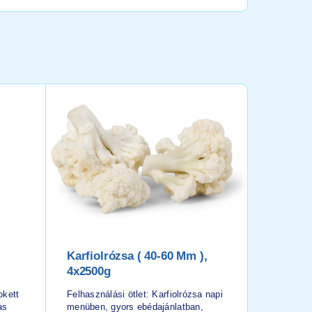
Karfiolrózsa ( 40-60 Mm ),
Nyári Z
4x2500g
(hull.s
Korong,
okett
Felhasználási ötlet: Karfiolrózsa napi
Vágott)
as
menüben, gyors ebédajánlatban,