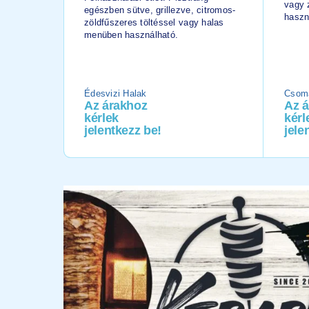
vagy 
egészben sütve, grillezve, citromos-
haszn
zöldfűszeres töltéssel vagy halas
menüben használható.
Édesvizi Halak
Csoma
Az árakhoz
Az 
kérlek
kérl
jelentkezz be!
jele