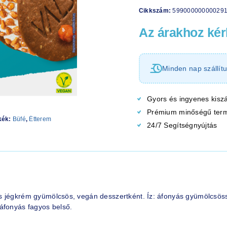
Cikkszám:
59900000000029
Az árakhoz kérl
Minden nap szállítu
Gyors és ingyenes kiszá
Prémium minőségű ter
kék:
Büfé
,
Étterem
24/7 Segítségnyújtás
s jégkrém gyümölcsös, vegán desszertként. Íz: áfonyás gyümölcsö
áfonyás fagyos belső.