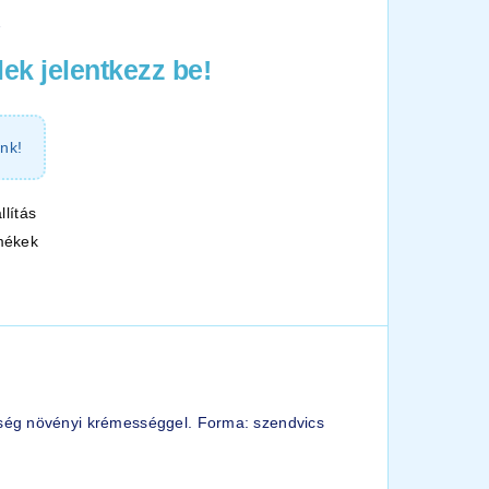
1
ek jelentkezz be!
nk!
llítás
mékek
sség növényi krémességgel. Forma: szendvics