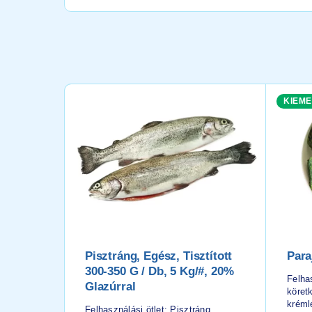
KIEME
Pisztráng, Egész, Tisztított
Para
300-350 G / Db, 5 Kg/#, 20%
Felhas
Glazúrral
köretk
kréml
Felhasználási ötlet: Pisztráng