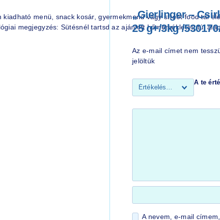
„Gierlinger – Csi
an kiadható menü, snack kosár, gyermekmenü vagy street food tál ele
25 g+/3kg /530170
lógiai megjegyzés: Sütésnél tartsd az ajánlott hőmérsékletet; túl a
Az e-mail címet nem tessz
jelöltük
A te ér
A nevem, e-mail címem