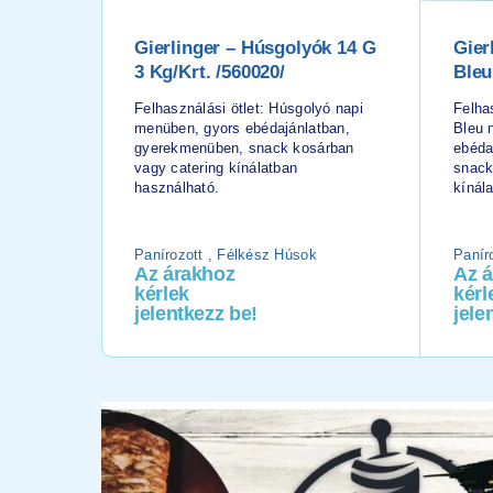
Gierlinger – Húsgolyók 14 G
Gier
3 Kg/krt. /560020/
Bleu
Felhasználási ötlet: Húsgolyó napi
Felha
menüben, gyors ebédajánlatban,
Bleu 
gyerekmenüben, snack kosárban
ebéda
vagy catering kínálatban
snack
használható.
kínál
Panírozott , Félkész Húsok
Panír
Az árakhoz
Az 
kérlek
kérl
jelentkezz be!
jele