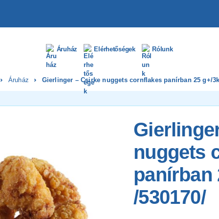
Áruház
Elérhetőségek
Rólunk
Áruház
Gierlinger – Csirke nuggets cornflakes panírban 25 g+/3
Gierlinge
nuggets c
panírban 
/530170/