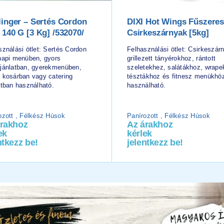
linger – Sertés Cordon
DIXI Hot Wings Fűszere
 140 G [3 Kg] /532070/
Csirkeszárnyak [5kg]
sználási ötlet: Sertés Cordon
Felhasználási ötlet: Csirkeszár
napi menüben, gyors
grillezett tányérokhoz, rántott
jánlatban, gyerekmenüben,
szeletekhez, salátákhoz, wrape
 kosárban vagy catering
tésztákhoz és fitnesz menükhöz
atban használható.
használható.
ozott , Félkész Húsok
Panírozott , Félkész Húsok
árakhoz
Az árakhoz
ek
kérlek
ntkezz be!
jelentkezz be!