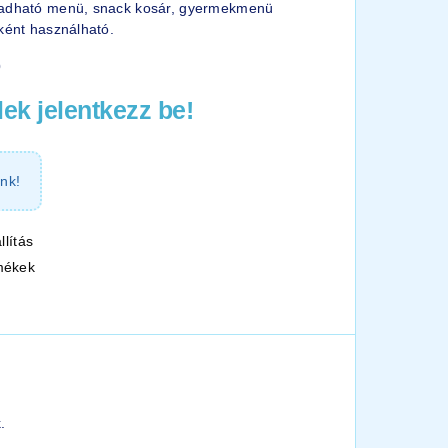
iadható menü, snack kosár, gyermekmenü
eként használható.
0
ek jelentkezz be!
nk!
llítás
mékek
.