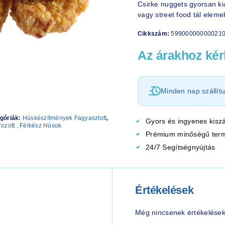
Csirke nuggets gyorsan k
vagy street food tál elem
Cikkszám:
59900000000021
Az árakhoz kérl
Minden nap szállítu
góriák:
Húskészítmények Fagyasztott
,
Gyors és ingyenes kiszá
rozott , Félkész Húsok
Prémium minőségű ter
24/7 Segítségnyújtás
Értékelések
Még nincsenek értékelések