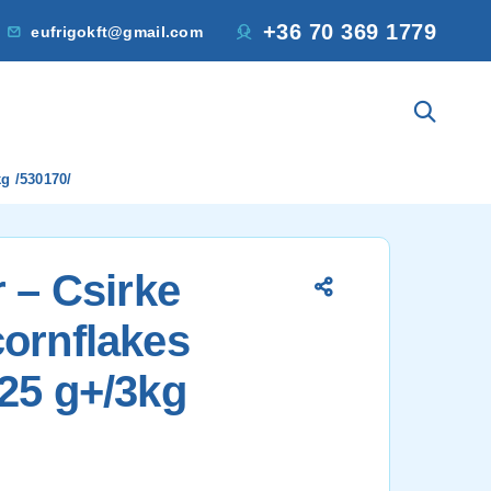
+36 70 369 1779
eufrigokft@gmail.com
kg /530170/
r – Csirke
ornflakes
25 g+/3kg