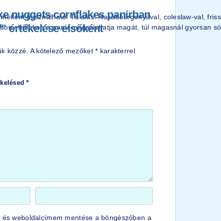
rke nuggets cornflakes panírban
meként használható. Tálalás: Hasábburgonyával, coleslaw-val, friss
/” értékelése elsőként
lacsony hőfokon a panír megszívhatja magát, túl magasnál gyorsan sö
ük közzé.
A kötelező mezőket
*
karakterrel
tékelésed
*
, és weboldalcímem mentése a böngészőben a