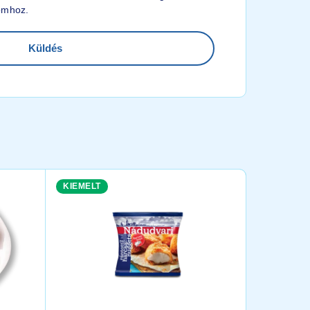
omhoz.
KIEMELT