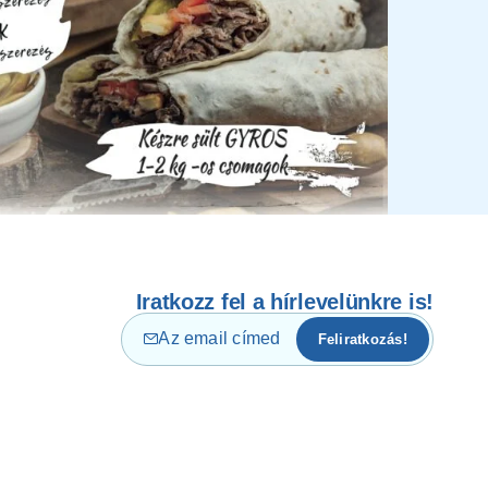
Iratkozz fel a hírlevelünkre is!