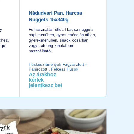
s
Nádudvari Pan. Harcsa
Gierlin
Nuggets 15x340g
Szelet,
ny
Felhasználási ötlet: Harcsa nuggets
Felhasznál
napi menüben, gyors ebédajánlatban,
napi menü
khez,
gyerekmenüben, snack kosárban
gyerekmen
 jól
vagy catering kínálatban
vagy cater
használható.
használha
Húskészítmények Fagyasztott
Panírozott , Félkész Húsok
Panírozot
Az árakhoz
Az ára
kérlek
kérlek
jelentkezz be!
jelentk