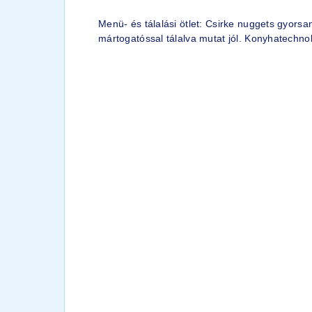
Menü- és tálalási ötlet: Csirke nuggets gyors
mártogatóssal tálalva mutat jól. Konyhatechno