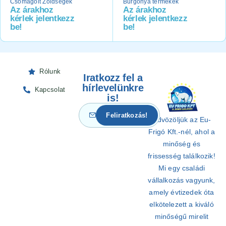
Csomagolt Zöldségek
Burgonya termékek
Az árakhoz
Az árakhoz
kérlek jelentkezz
kérlek jelentkezz
be!
be!
Rólunk
Iratkozz fel a
hírlevelünkre
Kapcsolat
is!
Üdvözöljük az Eu-
Frigó Kft.-nél, ahol a
minőség és
frissesség találkozik!
Mi egy családi
vállalkozás vagyunk,
amely évtizedek óta
elkötelezett a kiváló
minőségű mirelit