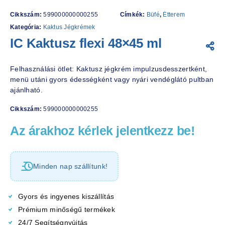
Cikkszám:
599000000000255
Címkék:
Büfé
,
Étterem
Kategória:
Kaktus Jégkrémek
IC Kaktusz flexi 48×45 ml
Felhasználási ötlet: Kaktusz jégkrém impulzusdesszertként,
menü utáni gyors édességként vagy nyári vendéglátó pultban
ajánlható.
Cikkszám:
599000000000255
Az árakhoz kérlek jelentkezz be!
Minden nap szállítunk!
Gyors és ingyenes kiszállítás
Prémium minőségű termékek
24/7 Segítségnyújtás