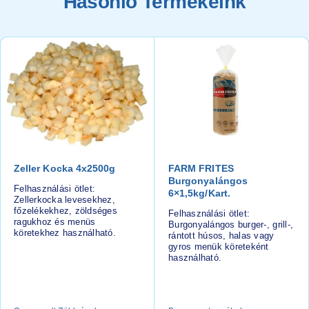
Hasonló Termékeink
Zeller Kocka 4x2500g
FARM FRITES
Burgonyalángos
Felhasználási ötlet:
6×1,5kg/kart.
Zellerkocka levesekhez,
főzelékekhez, zöldséges
Felhasználási ötlet:
ragukhoz és menüs
Burgonyalángos burger-, grill-,
köretekhez használható.
rántott húsos, halas vagy
gyros menük köreteként
használható.