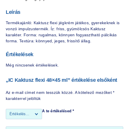
Leírás
Termékajánló: Kaktusz flexi jégkrém játékos, gyerekeknek is
vonzó impulzustermék. Íz: friss, gyümölcsös Kaktusz
karakter. Forma: rugalmas, könnyen fogyasztható pálcikás
forma. Textúra: könnyed, jeges, frissítő állag.
Értékelések
Még nincsenek értékelések.
„IC Kaktusz flexi 48×45 ml” értékelése elsőként
Az e-mail címet nem tesszük közzé.
A kötelező mezőket
*
karakterrel jelöltük
A te értékelésed
*