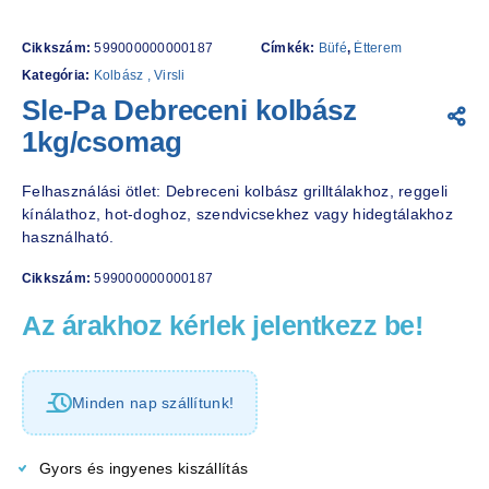
Cikkszám:
599000000000187
Címkék:
Büfé
,
Étterem
Kategória:
Kolbász , Virsli
Sle-Pa Debreceni kolbász
1kg/csomag
Felhasználási ötlet: Debreceni kolbász grilltálakhoz, reggeli
kínálathoz, hot-doghoz, szendvicsekhez vagy hidegtálakhoz
használható.
Cikkszám:
599000000000187
Az árakhoz kérlek jelentkezz be!
Minden nap szállítunk!
Gyors és ingyenes kiszállítás