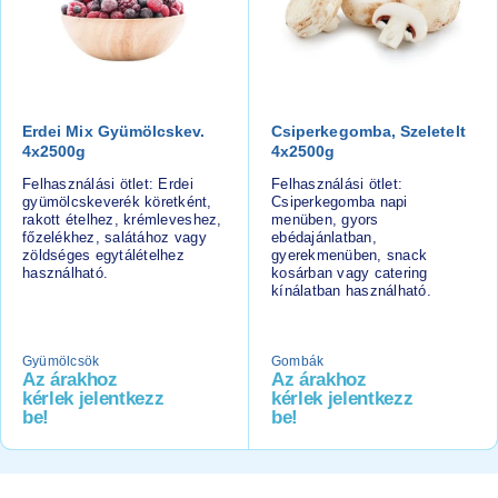
Erdei Mix Gyümölcskev.
Csiperkegomba, Szeletelt
4x2500g
4x2500g
Felhasználási ötlet: Erdei
Felhasználási ötlet:
gyümölcskeverék köretként,
Csiperkegomba napi
rakott ételhez, krémleveshez,
menüben, gyors
főzelékhez, salátához vagy
ebédajánlatban,
zöldséges egytálételhez
gyerekmenüben, snack
használható.
kosárban vagy catering
kínálatban használható.
Gyümölcsök
Gombák
Az árakhoz
Az árakhoz
kérlek jelentkezz
kérlek jelentkezz
be!
be!