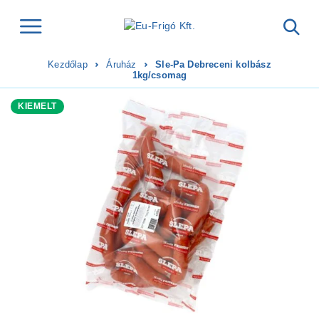
Kezdőlap
Áruház
Sle-Pa Debreceni kolbász
1kg/csomag
KIEMELT