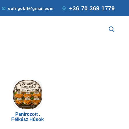
+36 70 369 1779
eufrigokft@gmail.com
Panírozott ,
Félkész Húsok