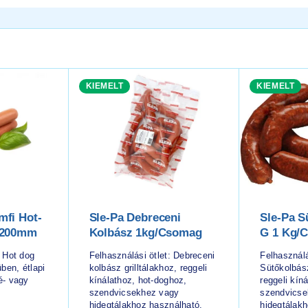
KIEMELT
KIEMELT
fi Hot-
Sle-Pa Debreceni
Sle-Pa S
 200mm
Kolbász 1kg/csomag
G 1 Kg/
: Hot dog
Felhasználási ötlet: Debreceni
Felhasználá
ben, étlapi
kolbász grilltálakhoz, reggeli
Sütőkolbász
é- vagy
kínálathoz, hot-doghoz,
reggeli kín
szendvicsekhez vagy
szendvicse
hidegtálakhoz használható.
hidegtálak