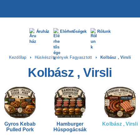
Áruház
Elérhetőségek
Rólunk
Kezdőlap
Húskészítmények Fagyasztott
Kolbász , Virsli
Kolbász , Virsli
Gyros Kebab
Hamburger
Kolbász , Virsli
Pulled Pork
Húspogácsák