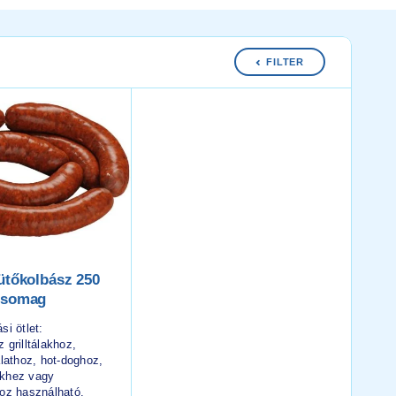
FILTER
ütőkolbász 250
csomag
si ötlet:
 grilltálakhoz,
álathoz, hot-doghoz,
khez vagy
hoz használható.