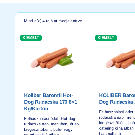
Mind a(z) 4 találat megjelenítve
KIEMELT
KIEMELT
Koliber Baromfi Hot-
KOLIBER Barom
Dog Rudacska 170 8×1
Dog Rudacska
Kg/karton
Felhasználási ötlet
rudacska napi menü
Felhasználási ötlet: Hot dog
kiegészítőként, büf
rudacska napi menüben, étlapi
catering kínálatban
kiegészítőként, büfé- vagy
használható.
catering kínálatban