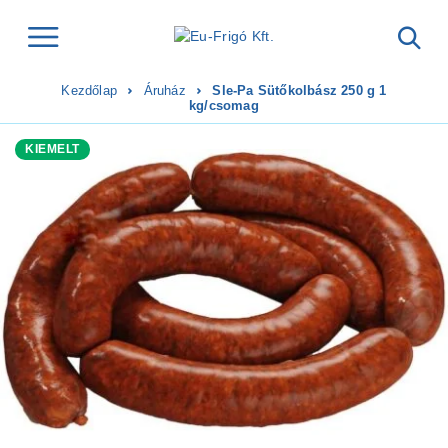
Kezdőlap
Áruház
Sle-Pa Sütőkolbász 250 g 1
kg/csomag
KIEMELT