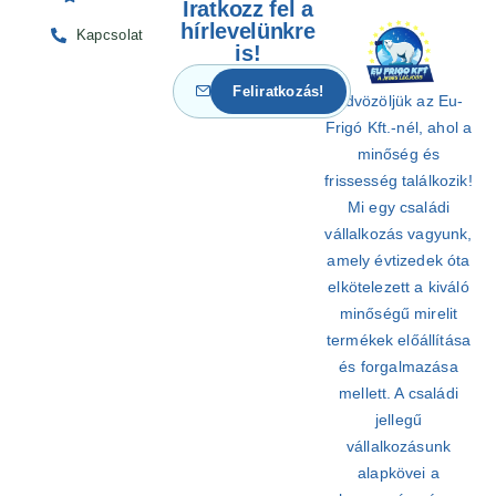
Iratkozz fel a
hírlevelünkre
Kapcsolat
is!
Üdvözöljük az Eu-
Frigó Kft.-nél, ahol a
minőség és
frissesség találkozik!
Mi egy családi
vállalkozás vagyunk,
amely évtizedek óta
elkötelezett a kiváló
minőségű mirelit
termékek előállítása
és forgalmazása
mellett. A családi
jellegű
vállalkozásunk
alapkövei a