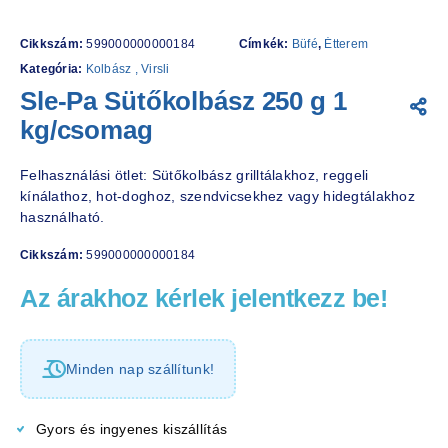
Cikkszám:
599000000000184
Címkék:
Büfé
,
Étterem
Kategória:
Kolbász , Virsli
Sle-Pa Sütőkolbász 250 g 1
kg/csomag
Felhasználási ötlet: Sütőkolbász grilltálakhoz, reggeli
kínálathoz, hot-doghoz, szendvicsekhez vagy hidegtálakhoz
használható.
Cikkszám:
599000000000184
Az árakhoz kérlek jelentkezz be!
Minden nap szállítunk!
Gyors és ingyenes kiszállítás