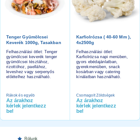
Tenger Gyümölcsei
Karfiolrózsa ( 40-60 Mm ),
Keverék 1000g, Tasakban
4x2500g
Felhasználási ötlet: Tenger
Felhasználási ötlet:
gyümölcsei keverék tenger
Karfiolrózsa napi menüben,
gyümölcsei tésztához,
gyors ebédajánlatban,
rizottóhoz, paellához,
gyerekmenüben, snack
leveshez vagy serpenyős
kosárban vagy catering
előételhez használható.
kínálatban használható.
Rákok és egyéb
Csomagolt Zöldségek
Az árakhoz
Az árakhoz
kérlek jelentkezz
kérlek jelentkezz
be!
be!
Rólunk