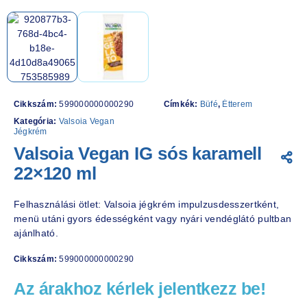
Cikkszám:
599000000000290
Címkék:
Büfé
,
Étterem
Kategória:
Valsoia Vegan
Jégkrém
Valsoia Vegan IG sós karamell
22×120 ml
Felhasználási ötlet: Valsoia jégkrém impulzusdesszertként,
menü utáni gyors édességként vagy nyári vendéglátó pultban
ajánlható.
Cikkszám:
599000000000290
Az árakhoz kérlek jelentkezz be!