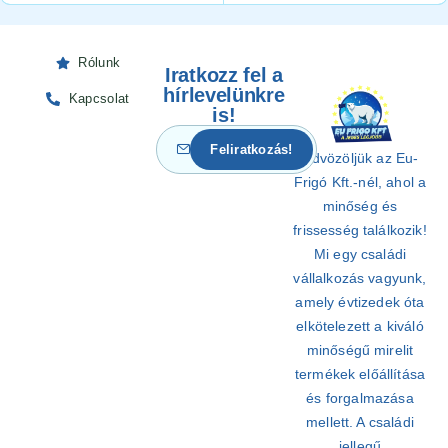
Rólunk
Iratkozz fel a
hírlevelünkre
Kapcsolat
is!
Üdvözöljük az Eu-
Frigó Kft.-nél, ahol a
minőség és
frissesség találkozik!
Mi egy családi
vállalkozás vagyunk,
amely évtizedek óta
elkötelezett a kiváló
minőségű mirelit
termékek előállítása
és forgalmazása
mellett. A családi
jellegű