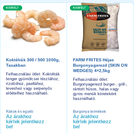
KIEMELT
KIEMELT
Koktélrák 300 / 500 1000g,
FARM FRITES Héjas
Tasakban
Burgonyagerezd (SKIN ON
WEDGES) 4×2,5kg
Felhasználási ötlet: Koktélrák
tenger gyümölcsei tésztához,
Felhasználási ötlet:
rizottóhoz, paellához,
Burgonyagerezd burger-, grill-,
leveshez vagy serpenyős
rántott húsos, halas vagy
előételhez használható.
gyros menük köreteként
használható.
Rákok és egyéb
Burgonya termékek
Az árakhoz
Az árakhoz
kérlek jelentkezz
kérlek jelentkezz
be!
be!