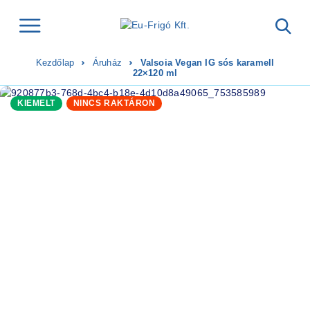
Kezdőlap
Áruház
Valsoia Vegan IG sós karamell
22×120 ml
KIEMELT
NINCS RAKTÁRON