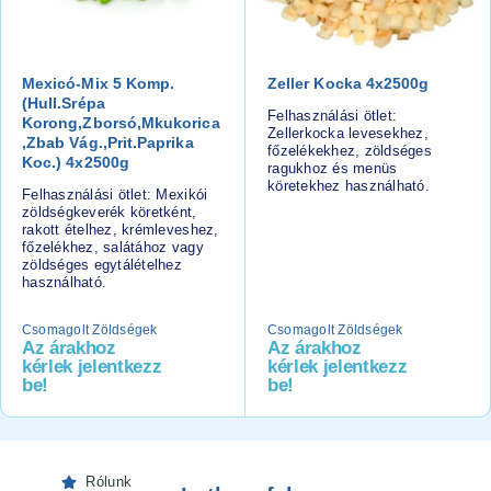
Mexicó-Mix 5 Komp.
Zeller Kocka 4x2500g
(hull.srépa
Felhasználási ötlet:
Korong,zborsó,mkukorica
Zellerkocka levesekhez,
,zbab Vág.,prit.paprika
főzelékekhez, zöldséges
Koc.) 4x2500g
ragukhoz és menüs
köretekhez használható.
Felhasználási ötlet: Mexikói
zöldségkeverék köretként,
rakott ételhez, krémleveshez,
főzelékhez, salátához vagy
zöldséges egytálételhez
használható.
Csomagolt Zöldségek
Csomagolt Zöldségek
Az árakhoz
Az árakhoz
kérlek jelentkezz
kérlek jelentkezz
be!
be!
Rólunk