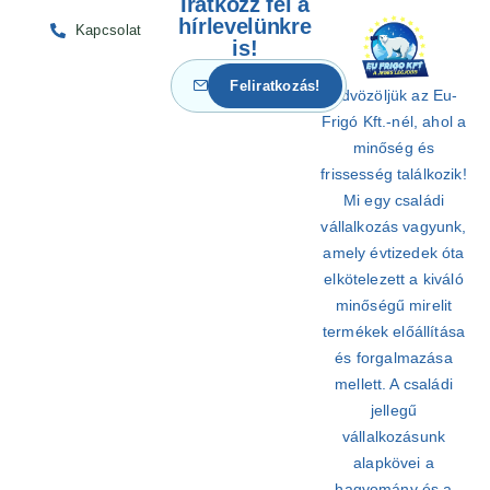
Iratkozz fel a
hírlevelünkre
Kapcsolat
is!
Üdvözöljük az Eu-
Frigó Kft.-nél, ahol a
minőség és
frissesség találkozik!
Mi egy családi
vállalkozás vagyunk,
amely évtizedek óta
elkötelezett a kiváló
minőségű mirelit
termékek előállítása
és forgalmazása
mellett. A családi
jellegű
vállalkozásunk
alapkövei a
hagyomány és a