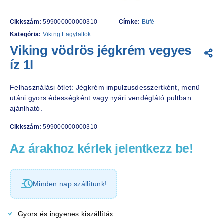
Cikkszám:
599000000000310
Címke:
Büfé
Kategória:
Viking Fagylaltok
Viking vödrös jégkrém vegyes
íz 1l
Felhasználási ötlet: Jégkrém impulzusdesszertként, menü
utáni gyors édességként vagy nyári vendéglátó pultban
ajánlható.
Cikkszám:
599000000000310
Az árakhoz kérlek jelentkezz be!
Minden nap szállítunk!
Gyors és ingyenes kiszállítás