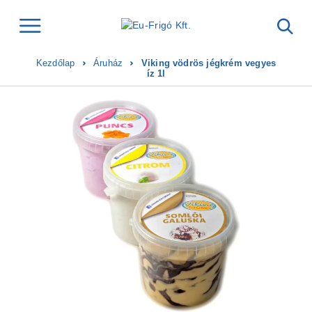
Kezdőlap
Áruház
Viking vödrös jégkrém vegyes
íz 1l