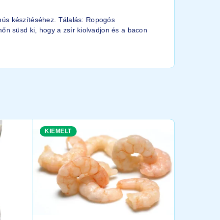
t hús készítéséhez. Tálalás: Ropogós
őn süsd ki, hogy a zsír kiolvadjon és a bacon
KIEMELT
KIEMELT