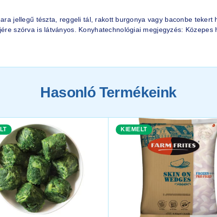
nara jellegű tészta, reggeli tál, rakott burgonya vagy baconbe teker
jére szórva is látványos. Konyhatechnológiai megjegyzés: Közepes h
Hasonló Termékeink
LT
KIEMELT