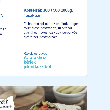
Koktélrák 300 / 500 1000g,
FARM F
ON
Tasakban
Burgon
PATATA
Felhasználási ötlet: Koktélrák tenger
gyümölcsei tésztához, rizottóhoz,
erezd
Felhaszná
paellához, leveshez vagy serpenyős
as
burger-, gr
előételhez használható.
vagy gyro
használha
Rákok és egyéb
Burgonya
Az árakhoz
Az ára
kérlek
kérlek
jelentkezz be!
jelentk