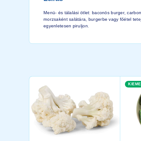
Menü- és tálalási ötlet: baconös burger, carbo
morzsaként salátára, burgerbe vagy főétel tete
egyenletesen piruljon.
KIEME