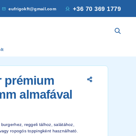
+36 70 369 1779
eufrigokft@gmail.com
lt
er prémium
mm almafával
 burgerhez, reggeli tálhoz, salátához,
t vagy ropogós toppingként használható.