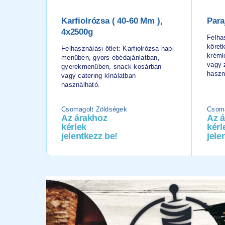
Karfiolrózsa ( 40-60 Mm ),
Para
4x2500g
Felhas
köretk
Felhasználási ötlet: Karfiolrózsa napi
kréml
menüben, gyors ebédajánlatban,
vagy 
gyerekmenüben, snack kosárban
haszn
vagy catering kínálatban
használható.
Csomagolt Zöldségek
Csoma
Az árakhoz
Az 
kérlek
kérl
jelentkezz be!
jele