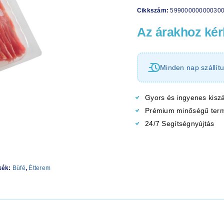
Cikkszám:
59900000000030
Az árakhoz kérl
Minden nap szállítu
Gyors és ingyenes kiszá
Prémium minőségű ter
24/7 Segítségnyújtás
kék:
Büfé
,
Étterem