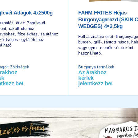
jlevél Adagok 4x2500g
FARM FRITES Héjas
Burgonyagerezd (SKIN 
ználási ötlet: Parajlevél
WEDGES) 4×2,5kg
ént, rakott ételhez,
eveshez, főzelékhez, salátához
Felhasználási ötlet: Burgonyag
zöldséges egytálételhez
burger-, grill-, rántott húsos, hal
álható.
vagy gyros menük köreteként
használható.
golt Zöldségek
Burgonya termékek
árakhoz
Az árakhoz
ek
kérlek
ntkezz be!
jelentkezz be!