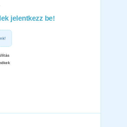
0
ek jelentkezz be!
nk!
llítás
mékek