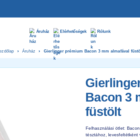
Áruház
Elérhetőségek
Rólunk
ezdőlap
Áruház
Gierlinger prémium Bacon 3 mm almafával füstö
Gierling
Bacon 3 
füstölt
Felhasználási ötlet: Bacon
tésztához, levesfeltétkén